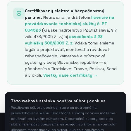
Certifikovaný elektro a bezpečnostný
partner.
Neura s.r.o. je držiteľom
licencie na
prevádzkovanie technickej služby č. PT
004523
(Krajské riaditeľstvo PZ Bratislava, § 7
zák. 473/2005 Z. z.) aj
osvedčenia § 23
vyhlášky 508/2009 Z. z.
Vďaka tomu smieme
legálne projektovať, montovať a revidovať
zabezpečovacie, kamerové a prístupové
systémy v celej Slovenskej republike — s
pôsobením v Bratislave, Trnave, Pezinku, Senci
a v okolí.
Všetky naše certifikáty →
Táto webová stránka používa súbory cookies
Používame súbory cookies, ktoré sú potrebné na
prevádzkovanie webu. Dodatočné súbory cookies môžeme
používať len s vašim súhlasom. Dodatočné súbory cookies
slúžia na analýzu používania webových stránok a na kontrolu
účinnosti marketingových aktivít. Súhlas s používaním
Neura s.r.o.
—
Bajkalská 14083/2C, 831 04 Bratislava,