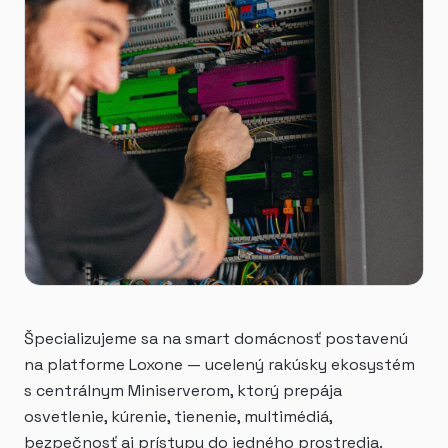
Špecializujeme sa na smart domácnosť postavenú
na platforme Loxone — ucelený rakúsky ekosystém
s centrálnym Miniserverom, ktorý prepája
osvetlenie, kúrenie, tienenie, multimédiá,
bezpečnosť aj prístupy do jedného prostredia.