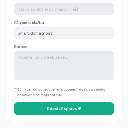
Kontakt
+421 914 274 547, info@neura.sk, Po–Pi 07:00–17:00
Údaje overiteľné na stránke certifikáty a oprávnenia: ht
Záujem o službu
Správa
Súhlasím so spracovaním osobných údajov za účelom
odpovede na moju správu.
Odoslať správu