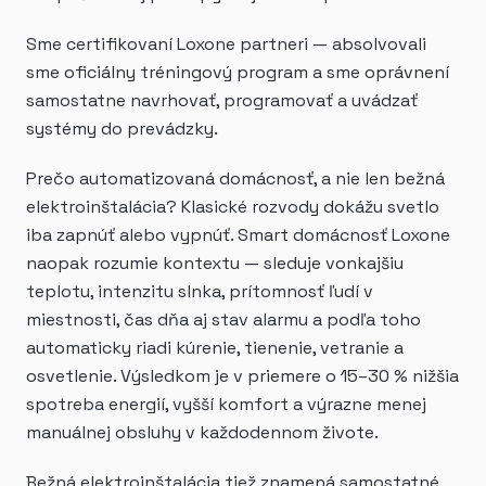
Sme certifikovaní Loxone partneri — absolvovali
sme oficiálny tréningový program a sme oprávnení
samostatne navrhovať, programovať a uvádzať
systémy do prevádzky.
Prečo automatizovaná domácnosť, a nie len bežná
elektroinštalácia? Klasické rozvody dokážu svetlo
iba zapnúť alebo vypnúť. Smart domácnosť Loxone
naopak rozumie kontextu — sleduje vonkajšiu
teplotu, intenzitu slnka, prítomnosť ľudí v
miestnosti, čas dňa aj stav alarmu a podľa toho
automaticky riadi kúrenie, tienenie, vetranie a
osvetlenie. Výsledkom je v priemere o 15–30 % nižšia
spotreba energií, vyšší komfort a výrazne menej
manuálnej obsluhy v každodennom živote.
Bežná elektroinštalácia tiež znamená samostatné