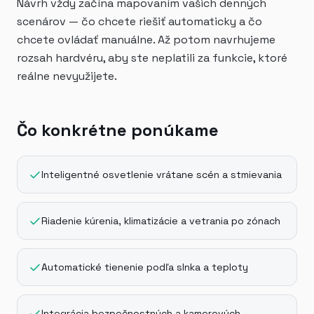
Návrh vždy začína mapovaním vašich denných
scenárov — čo chcete riešiť automaticky a čo
chcete ovládať manuálne. Až potom navrhujeme
rozsah hardvéru, aby ste neplatili za funkcie, ktoré
reálne nevyužijete.
Čo konkrétne ponúkame
Inteligentné osvetlenie vrátane scén a stmievania
Riadenie kúrenia, klimatizácie a vetrania po zónach
Automatické tienenie podľa slnka a teploty
Integrácia bezpečnostných a kamerových