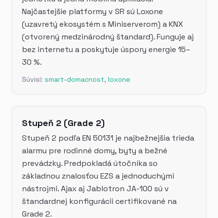
Najčastejšie platformy v SR sú Loxone
(uzavretý ekosystém s Miniserverom) a KNX
(otvorený medzinárodný štandard). Funguje aj
bez internetu a poskytuje úspory energie 15–
30 %.
Súvisí:
smart-domacnost
,
loxone
Stupeň 2 (Grade 2)
Stupeň 2 podľa EN 50131 je najbežnejšia trieda
alarmu pre rodinné domy, byty a bežné
prevádzky. Predpokladá útočníka so
základnou znalosťou EZS a jednoduchými
nástrojmi. Ajax aj Jablotron JA-100 sú v
štandardnej konfigurácii certifikované na
Grade 2.