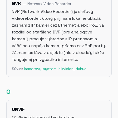
NVR
—
Network Video Recorder
NVR (Network Video Recorder) je sieťový
videorekordér, ktorý prijíma a lokálne ukladá
záznam z IP kamier cez Ethernet alebo PoE. Na
rozdiel od staršieho DVR (pre analógové
kamery) pracuje výhradne s IP prenosom a
väčšinou napája kamery priamo cez PoE porty.
Záznam ostáva v objekte (nie v cloude), takže
funguje aj pri výpadku internetu.
Súvisí:
kamerovy-system
,
hikvision
,
dahua
O
ONVIF
ONVIF je otvorený štandard pre