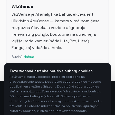
WizSense
WizSense je AI analytika Dahua, ekvivalent
Hikvision AcuSense — kamera v reálnom čase
rozpozná človeka a vozidlo a ignoruje
irelevantný pohyb. Dostupná na strednej a
vyššej rade kamier (séria Lite, Pro, Ultra).
Funguje aj v dažde a hmle.
Súvisí:
dahua
Táto webová stránka používa súbory cookies
Používame súbory cookies, ktoré sú potrebné na
prevádzkovanie webu. Dodatočné súbory cookies môžeme
používať len s vašim súhlasom. Dodatočné súbory cookies
slúžia na analýzu používania webových stránok a na kontrolu
účinnosti marketingových aktivít. Súhlas s používaním
Neura s.r.o.
—
Bajkalská 14083/2C, 831 04 Bratislava,
dodatočných súborov cookies vyjadríte kliknutím na tlačidlo
Slovensko
"Povoliť". Ak chcete udeliť súhlas na používanie vybraných
+421 914 274 547
·
info@neura.sk
· IČO: 57556016
súborov cookies, kliknite na "Spravovať možnosti".