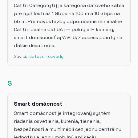
Cat 6 (Category 6) je kategória dátového kábla
pre rýchlosti až 1 Gbps na 100 m a 10 Gbps na
55 m. Pre novostavby odporúčame minimálne
Cat 6 (ideálne Cat 6A) — pokryje IP kamery,
smart domácnosť aj WiFi 6/7 access pointy na
ďalšie desaťročie.
Súvisí:
sietove-rozvody
S
Smart domácnosť
Smart domácnosť je integrovaný systém
riadenia osvetlenia, kúrenia, tienenia,
bezpečnosti a multimédií cez jednu centrálnu
jednotku a jednu mobilnú aplikáciu.