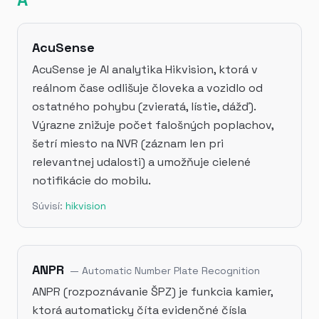
AcuSense
AcuSense je AI analytika Hikvision, ktorá v
reálnom čase odlišuje človeka a vozidlo od
ostatného pohybu (zvieratá, lístie, dážď).
Výrazne znižuje počet falošných poplachov,
šetrí miesto na NVR (záznam len pri
relevantnej udalosti) a umožňuje cielené
notifikácie do mobilu.
Súvisí:
hikvision
ANPR
—
Automatic Number Plate Recognition
ANPR (rozpoznávanie ŠPZ) je funkcia kamier,
ktorá automaticky číta evidenčné čísla