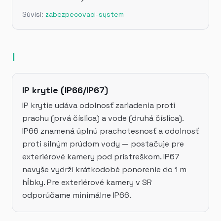
Súvisí:
zabezpecovaci-system
I
IP krytie (IP66/IP67)
IP krytie udáva odolnosť zariadenia proti
prachu (prvá číslica) a vode (druhá číslica).
IP66 znamená úplnú prachotesnosť a odolnosť
proti silným prúdom vody — postačuje pre
exteriérové kamery pod prístreškom. IP67
navyše vydrží krátkodobé ponorenie do 1 m
hĺbky. Pre exteriérové kamery v SR
odporúčame minimálne IP66.