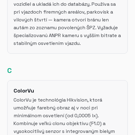
vozidiel a ukladá ich do databázy. Používa sa
pri vjazdoch firemných areálov, parkovísk a
vilových štvrtí — kamera otvorí bránu len
autám zo zoznamu povolených ŠPZ. Vyžaduje
špecializovanú ANPR kameru s vyšším bitrate a
stabilným osvetlením vjazdu.
C
ColorVu
ColorVu je technológia Hikvision, ktorá
umožňuje farebný obraz aj v noci pri
minimálnom osvetlení (od 0,0005 lx).
Kombinuje veľkú clonu objektívu (F1.0) a
vysokocitlivý senzor s integrovaným bielym