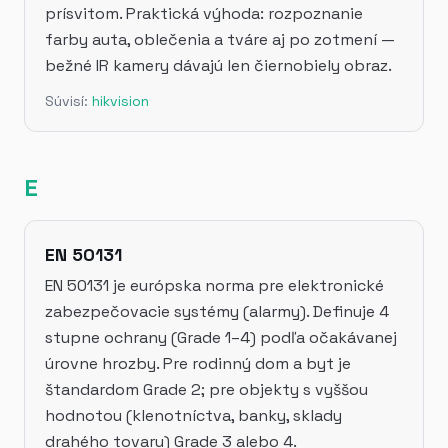
prísvitom. Praktická výhoda: rozpoznanie
farby auta, oblečenia a tváre aj po zotmení —
bežné IR kamery dávajú len čiernobiely obraz.
Súvisí:
hikvision
E
EN 50131
EN 50131 je európska norma pre elektronické
zabezpečovacie systémy (alarmy). Definuje 4
stupne ochrany (Grade 1–4) podľa očakávanej
úrovne hrozby. Pre rodinný dom a byt je
štandardom Grade 2; pre objekty s vyššou
hodnotou (klenotníctva, banky, sklady
drahého tovaru) Grade 3 alebo 4.