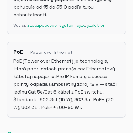
pohybuje od 15 do 35 € podľa typu
nehnuteľnosti.
Súvisí:
zabezpecovaci-system
,
ajax
,
jablotron
PoE
—
Power over Ethernet
PoE (Power over Ethernet) je technológia,
ktorá popri dátach prenáša cez Ethernetový
kábel aj napájanie. Pre IP kamery a access
pointy odpadá samostatný zdroj 12 V — stačí
jediný Cat 5e/Cat 6 kábel z PoE switchu.
Štandardy: 802.3af (15 W), 802.3at PoE+ (30
W), 802.3bt PoE++ (60–90 W).