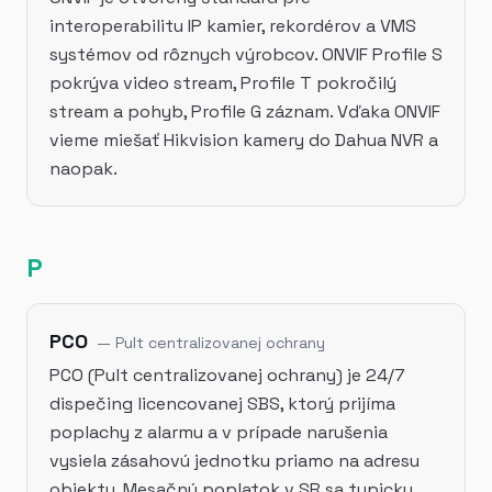
interoperabilitu IP kamier, rekordérov a VMS
systémov od rôznych výrobcov. ONVIF Profile S
pokrýva video stream, Profile T pokročilý
stream a pohyb, Profile G záznam. Vďaka ONVIF
vieme miešať Hikvision kamery do Dahua NVR a
naopak.
P
PCO
—
Pult centralizovanej ochrany
PCO (Pult centralizovanej ochrany) je 24/7
dispečing licencovanej SBS, ktorý prijíma
poplachy z alarmu a v prípade narušenia
vysiela zásahovú jednotku priamo na adresu
objektu. Mesačný poplatok v SR sa typicky