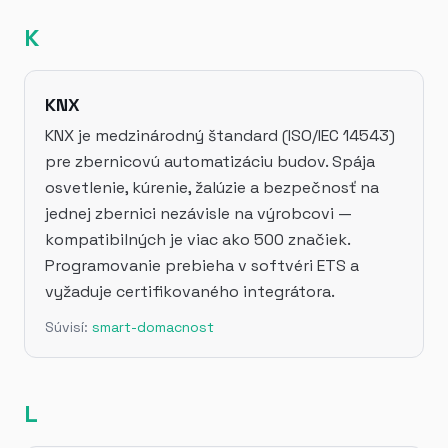
K
KNX
KNX je medzinárodný štandard (ISO/IEC 14543)
pre zbernicovú automatizáciu budov. Spája
osvetlenie, kúrenie, žalúzie a bezpečnosť na
jednej zbernici nezávisle na výrobcovi —
kompatibilných je viac ako 500 značiek.
Programovanie prebieha v softvéri ETS a
vyžaduje certifikovaného integrátora.
Súvisí:
smart-domacnost
L