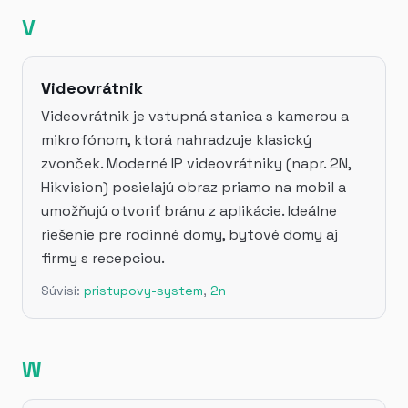
V
Videovrátnik
Videovrátnik je vstupná stanica s kamerou a
mikrofónom, ktorá nahradzuje klasický
zvonček. Moderné IP videovrátniky (napr. 2N,
Hikvision) posielajú obraz priamo na mobil a
umožňujú otvoriť bránu z aplikácie. Ideálne
riešenie pre rodinné domy, bytové domy aj
firmy s recepciou.
Súvisí:
pristupovy-system
,
2n
W