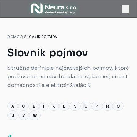
DOMOV
›
SLOVNÍK POJMOV
Slovník pojmov
Stručné definície najčastejších pojmov, ktoré
používame pri návrhu alarmov, kamier, smart
domácností a elektroinštalácií.
A
C
E
I
K
L
N
O
P
R
S
U
V
W
A