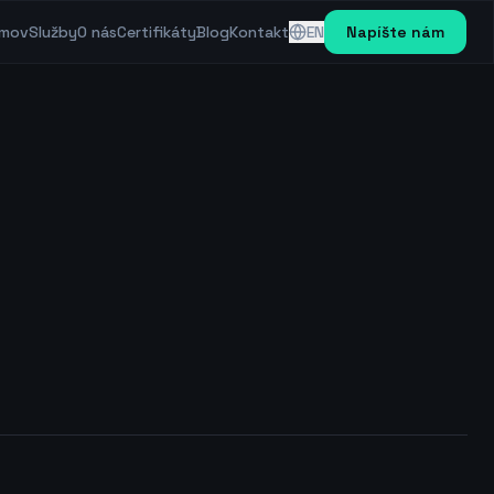
mov
Služby
O nás
Certifikáty
Blog
Kontakt
EN
Napíšte nám