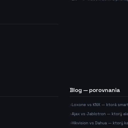
Blog — porovnania
›
Loxone vs KNX — ktorá smar
›
Ajax vs Jablotron — ktorý al
›
Hikvision vs Dahua — ktorý 