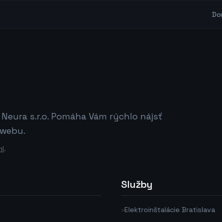
Do
eura s.r.o. Pomáha Vám rýchlo nájsť
 webu.
ml
.
Služby
›
Elektroinštalácie Bratislava