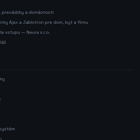
, prevádzky a domácnosti
my Ajax a Jablotron pre dom, byt a firmu
a vstupu — Neura s.r.o.
láž
my
m
 systém
p