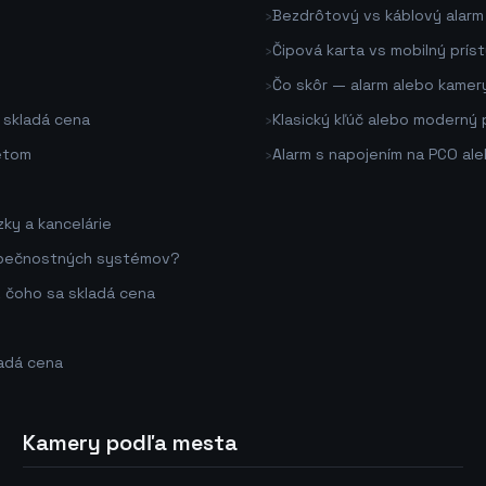
›
Bezdrôtový vs káblový alarm
›
Čipová karta vs mobilný prís
›
Čo skôr — alarm alebo kamer
 skladá cena
›
Klasický kľúč alebo moderný
netom
›
Alarm s napojením na PCO ale
ky a kancelárie
bezpečnostných systémov?
z čoho sa skladá cena
ladá cena
Kamery podľa mesta