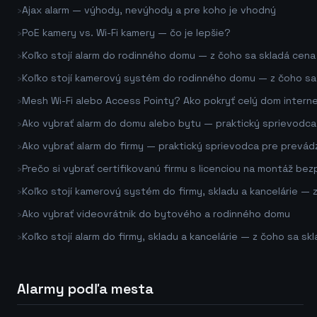
›
Ajax alarm — výhody, nevýhody a pre koho je vhodný
›
PoE kamery vs. Wi-Fi kamery — čo je lepšie?
›
Koľko stojí alarm do rodinného domu — z čoho sa skladá cena
›
Koľko stojí kamerový systém do rodinného domu — z čoho sa
›
Mesh Wi-Fi alebo Access Pointy? Ako pokryť celý dom inter
›
Ako vybrať alarm do domu alebo bytu — praktický sprievodca
›
Ako vybrať alarm do firmy — praktický sprievodca pre prevádz
›
Prečo si vybrať certifikovanú firmu s licenciou na montáž 
›
Koľko stojí kamerový systém do firmy, skladu a kancelárie — 
›
Ako vybrať videovrátnik do bytového a rodinného domu
›
Koľko stojí alarm do firmy, skladu a kancelárie — z čoho sa sk
Alarmy podľa mesta