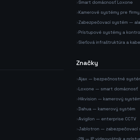
›
Smart domácnosť Loxone
›
Kamerové systémy pre firmy
›
Zabezpečovací systém — alar
›
Prístupové systémy a kontrol
›
Sieťová infraštruktúra a kabe
Značky
›
Ajax
— bezpečnostné systé
›
Loxone
— smart domácnosť
›
Hikvision
— kamerový systé
›
Dahua
— kamerový systém
›
Avigilon
— enterprise CCTV
›
Jablotron
— zabezpečovací
›
2N
— IP videovrátnik a prístu