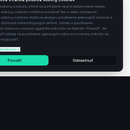
súbory cookies, ktoré sú potrebné na prevádzkovanie webu.
súbory cookies môžeme používať len s vašim súhlasom.
súbory cookies slúžia na analýzu používania webových stránok a
 účinnosti marketingových aktivít. Súhlas s používaním
 súborov cookies vyjadríte kliknutím na tlačidlo "Povoliť". Ak
iť súhlas na používanie vybraných súborov cookies, kliknite na
 možnosti".
 možnosti
Povoliť
Odmietnuť