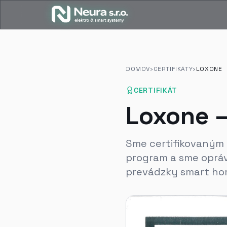
DOMOV
›
CERTIFIKÁTY
›
LOXONE
CERTIFIKÁT
Loxone —
Sme certifikovaným 
program a sme oprá
prevádzky smart ho