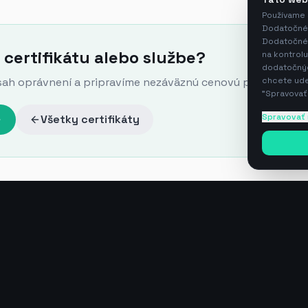
Používame 
Dodatočné 
Dodatočné 
 certifikátu alebo službe?
na kontrolu
dodatočných
chcete udel
sah oprávnení a pripravíme nezáväznú cenovú ponuku.
"Spravovať
Spravovať
Všetky certifikáty
y
Licencia tech. služby
Jablotron