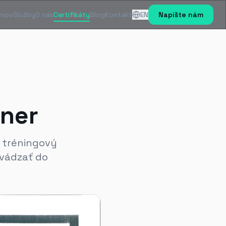
mov
Služby
O nás
Certifikáty
Blog
Kontakt
EN
Napíšte nám
tner
 tréningový
vádzať do