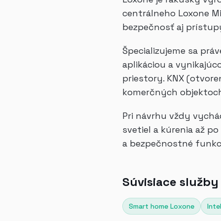
centrálneho Loxone Min
bezpečnosť aj prístupy
Špecializujeme sa prá
aplikáciou a vynikajú
priestory. KNX (otvor
komerčných objektoch 
Pri návrhu vždy vychá
svetiel a kúrenia až p
a bezpečnostné funkci
Súvisiace služby
Smart home Loxone
Inte