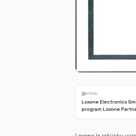
VYDAL
Loxone Electronics Gm
program Loxone Partn
Loxone je rakúsky vý