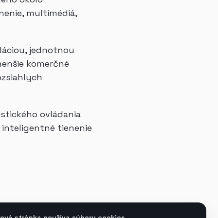
nenie, multimédiá,
láciou, jednotnou
 menšie komerčné
ozsiahlych
stického ovládania
 inteligentné tienenie
ová stránka používa súbory cookies