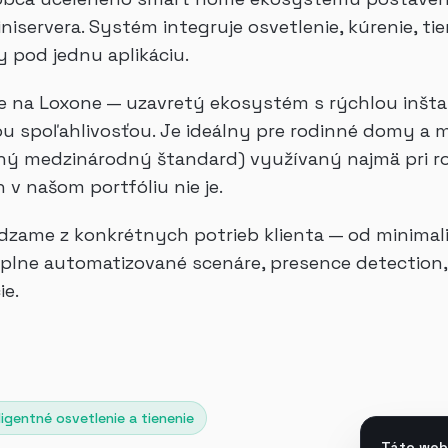
iservera. Systém integruje osvetlenie, kúrenie, tie
 pod jednu aplikáciu.
ve na Loxone — uzavretý ekosystém s rýchlou inšta
cou spoľahlivosťou. Je ideálny pre rodinné domy a
ený medzinárodný štandard) využívaný najmä pri r
v našom portfóliu nie je.
dzame z konkrétnych potrieb klienta — od minimali
o plne automatizované scenáre, presence detection,
e.
ligentné osvetlenie a tienenie
Táto web