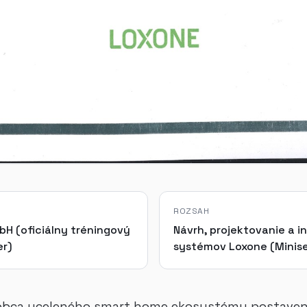
ROZSAH
bH (oficiálny tréningový
Návrh, projektovanie a i
er)
systémov Loxone (Miniser
robca uceleného smart home ekosystému postaven