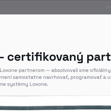
Do
 certifikovaný par
Loxone partnerom — absolvovali sme oficiálny
vnení samostatne navrhovať, programovať a u
me systémy Loxone.