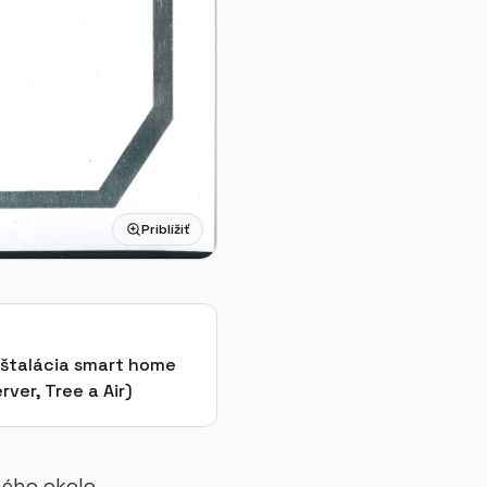
Priblížiť
nštalácia smart home
ver, Tree a Air)
ého okolo