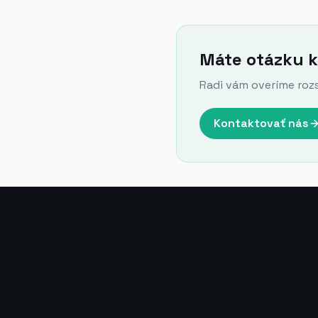
Máte otázku k
Radi vám overíme roz
Kontaktovať nás
Ďalšie certifikát
Osvedčenie §23
Ajax Systems