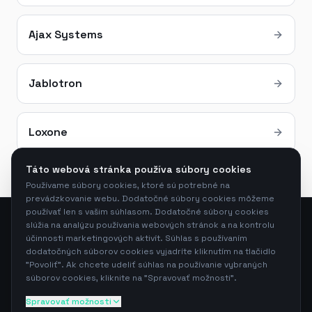
Ajax Systems
Jablotron
Loxone
Táto webová stránka používa súbory cookies
Používame súbory cookies, ktoré sú potrebné na
prevádzkovanie webu. Dodatočné súbory cookies môžeme
používať len s vašim súhlasom. Dodatočné súbory cookies
slúžia na analýzu používania webových stránok a na kontrolu
účinnosti marketingových aktivít. Súhlas s používaním
Neura s.r.o.
—
Bajkalská 14083/2C, 831 04 Bratislava,
dodatočných súborov cookies vyjadríte kliknutím na tlačidlo
Slovensko
"Povoliť". Ak chcete udeliť súhlas na používanie vybraných
+421 914 274 547
·
info@neura.sk
· IČO: 57556016
súborov cookies, kliknite na "Spravovať možnosti".
Sme firma z Bratislavy a pôsobíme po celej Slovenskej aj Českej
Spravovať možnosti
republike.