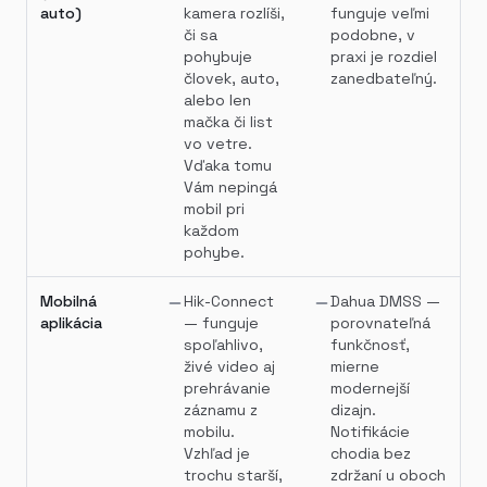
auto)
kamera rozlíši,
funguje veľmi
či sa
podobne, v
pohybuje
praxi je rozdiel
človek, auto,
zanedbateľný.
alebo len
mačka či list
vo vetre.
Vďaka tomu
Vám nepingá
mobil pri
každom
pohybe.
Mobilná
Hik-Connect
Dahua DMSS —
aplikácia
— funguje
porovnateľná
spoľahlivo,
funkčnosť,
živé video aj
mierne
prehrávanie
modernejší
záznamu z
dizajn.
mobilu.
Notifikácie
Vzhľad je
chodia bez
trochu starší,
zdržaní u oboch