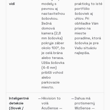
vidí
modely s
prakticky to isté
pevnou aj
portfólio
nastaviteľnou
šošoviek aj
šošovkou.
uhlov. Pri
Bežná
obhliadke Vám
domová
priamo na
kamera (2,8
mieste
mm šošovka)
poradíme, ktorá
pokryje záber
šošovka je pre
okolo 100°, čo
Vašu situáciu
je celá brána
najlepšia.
alebo terasa.
Užšia šošovka
(4–6 mm)
priblíži vchod
alebo
parkovacie
miesto.
Inteligentné
Hikvision to
Dahua má
detekcie
volá
protismerný
(človek /
AcuSense —
WizSense —