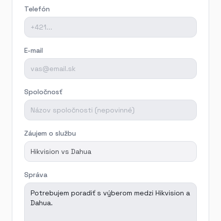
Malacky — Ajax
Telefón
Dunajská Streda — kamery
Dunajská Streda — Ajax
E-mail
Spoločnosť
Záujem o službu
Správa