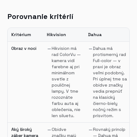
Porovnanie kritérií
Kritérium
Hikvision
Dahua
Obraz v noci
Hikvision má
Dahua má
rad ColorVu —
protismerný rad
kamera vidí
Full-color — v
farebne aj pri
praxi je obraz
minimálnom
veľmi podobný.
svetle z
Pri úplnej tme sa
pouličnej
obidve značky
lampy. V tme
vedia prepnúť
rozoznáte
na klasický
farbu auta aj
čierno-biely
oblečenia, nie
nočný režim s
len siluetu.
prísvitom.
Aký široký
Obidve
Rovnaký princíp
záber kamera
značky majú
— Dahua má