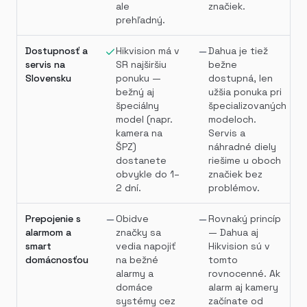
ale
značiek.
prehľadný.
Dostupnosť a
Hikvision má v
Dahua je tiež
servis na
SR najširšiu
bežne
Slovensku
ponuku —
dostupná, len
bežný aj
užšia ponuka pri
špeciálny
špecializovaných
model (napr.
modeloch.
kamera na
Servis a
ŠPZ)
náhradné diely
dostanete
riešime u oboch
obvykle do 1–
značiek bez
2 dní.
problémov.
Prepojenie s
Obidve
Rovnaký princíp
alarmom a
značky sa
— Dahua aj
smart
vedia napojiť
Hikvision sú v
domácnosťou
na bežné
tomto
alarmy a
rovnocenné. Ak
domáce
alarm aj kamery
systémy cez
začínate od