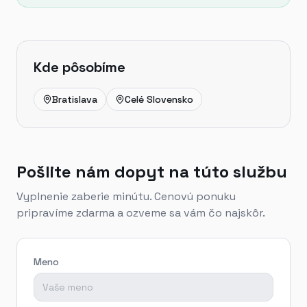
Kde pôsobíme
Bratislava
Celé Slovensko
Montáž podľa mesta
Neura s.r.o. montuje a servisuje systémy v Bratislave
Bratislava — Ajax
Pezinok — kamery
Pošlite nám dopyt na túto službu
Pezinok — Ajax
Vyplnenie zaberie minútu. Cenovú ponuku
Senec — kamery
pripravíme zdarma a ozveme sa vám čo najskôr.
Senec — Ajax
Trnava — kamery
Trnava — Ajax
Meno
Nitra — kamery
Nitra — Ajax
Malacky — kamery