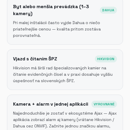
Byt alebo menšia prevádzka (1–3
DAHUA
kamery)
Pri malej inštalácii často vyjde Dahua o niečo
priateľnejšie cenou — kvalita pritom zostáva
porovnateľná.
Vjazd s čítaním ŠPZ
HIKVISION
Hikvision má širší rad špecializovaných kamier na
čítanie evidenčných čísel a v praxi dosahuje vyššiu
úspešnosť na slovenských ŠPZ.
Kamera + alarm v jednej aplikácii
VYROVNANÉ
Najjednoduchšie je zostať v ekosystéme Ajax — Ajax
aplikácia zobrazí alarm aj kamery (vrátane Hikvision /
Dahua cez ONVIF). Začnite jednou značkou alarmu,