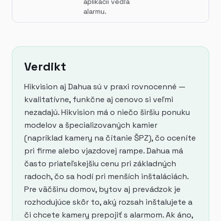
aplikácii vedľa
alarmu.
Verdikt
Hikvision aj Dahua sú v praxi rovnocenné —
kvalitatívne, funkčne aj cenovo si veľmi
nezadajú. Hikvision má o niečo širšiu ponuku
modelov a špecializovaných kamier
(napríklad kamery na čítanie ŠPZ), čo oceníte
pri firme alebo vjazdovej rampe. Dahua má
často priateľskejšiu cenu pri základných
radoch, čo sa hodí pri menších inštaláciách.
Pre väčšinu domov, bytov aj prevádzok je
rozhodujúce skôr to, aký rozsah inštalujete a
či chcete kamery prepojiť s alarmom. Ak áno,