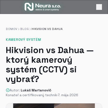
DOMOV
BLOG
HIKVISION
VS
DAHUA
KAMEROVÝ SYSTÉM
Hikvision vs Dahua —
ktorý kamerový
systém (CCTV) si
vybrať?
Autor:
Lukáš Martanovič
·
Konateľ a certifikovaný technik
·
7. mája 2026