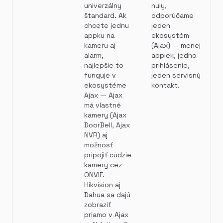
univerzálny
nuly,
štandard. Ak
odporúčame
chcete jednu
jeden
appku na
ekosystém
kameru aj
(Ajax) — menej
alarm,
appiek, jedno
najlepšie to
prihlásenie,
funguje v
jeden servisný
ekosystéme
kontakt.
Ajax — Ajax
má vlastné
kamery (Ajax
DoorBell, Ajax
NVR) aj
možnosť
pripojiť cudzie
kamery cez
ONVIF.
Hikvision aj
Dahua sa dajú
zobraziť
priamo v Ajax