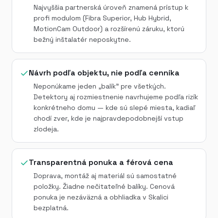
Najvyššia partnerská úroveň znamená prístup k
profi modulom (Fibra Superior, Hub Hybrid,
MotionCam Outdoor) a rozšírenú záruku, ktorú
bežný inštalatér neposkytne.
Návrh podľa objektu, nie podľa cenníka
Neponúkame jeden „balík" pre všetkých.
Detektory aj rozmiestnenie navrhujeme podľa rizík
konkrétneho domu — kde sú slepé miesta, kadiaľ
chodí zver, kde je najpravdepodobnejší vstup
zlodeja.
Transparentná ponuka a férová cena
Doprava, montáž aj materiál sú samostatné
položky. Žiadne nečitateľné balíky. Cenová
ponuka je nezáväzná a obhliadka v Skalici
bezplatná.