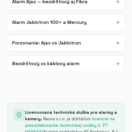
Alarm Ajax — bezdrôtový aj Fibra
Alarm Jablotron 100+ a Mercury
Porovnanie: Ajax vs Jablotron
Bezdrôtový vs káblový alarm
Licencovaná technická služba pre alarmy a
kamery.
Neura s.r.o. je držiteľom
licencie na
prevádzkovanie technickej služby č. PT
004523
(Krajské riaditeľstvo PZ Bratislava, § 7