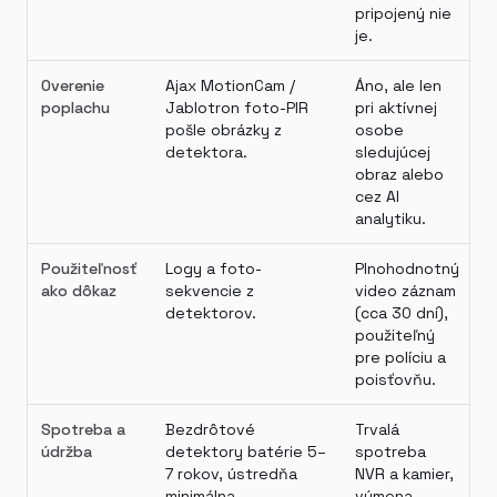
pripojený nie
je.
Overenie
Ajax MotionCam /
Áno, ale len
poplachu
Jablotron foto-PIR
pri aktívnej
pošle obrázky z
osobe
detektora.
sledujúcej
obraz alebo
cez AI
analytiku.
Použiteľnosť
Logy a foto-
Plnohodnotný
ako dôkaz
sekvencie z
video záznam
detektorov.
(cca 30 dní),
použiteľný
pre políciu a
poisťovňu.
Spotreba a
Bezdrôtové
Trvalá
údržba
detektory batérie 5–
spotreba
7 rokov, ústredňa
NVR a kamier,
minimálna.
výmena