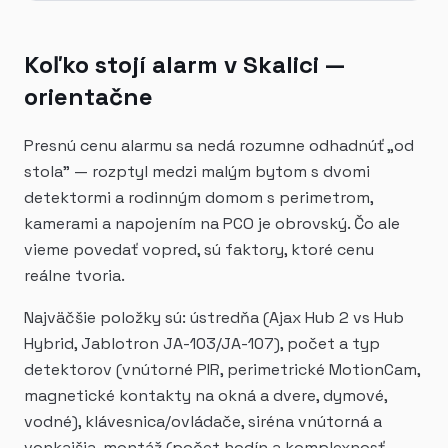
Koľko stojí alarm v Skalici —
orientačne
Presnú cenu alarmu sa nedá rozumne odhadnúť „od
stola" — rozptyl medzi malým bytom s dvomi
detektormi a rodinným domom s perimetrom,
kamerami a napojením na PCO je obrovský. Čo ale
vieme povedať vopred, sú faktory, ktoré cenu
reálne tvoria.
Najväčšie položky sú: ústredňa (Ajax Hub 2 vs Hub
Hybrid, Jablotron JA-103/JA-107), počet a typ
detektorov (vnútorné PIR, perimetrické MotionCam,
magnetické kontakty na okná a dvere, dymové,
vodné), klávesnica/ovládače, siréna vnútorná a
vonkajšia, montáž (počet hodín a komplexnosť