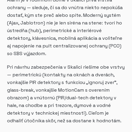
ochrany — sleduje, či sa do vnútra niekto nepokúša
dostať, kým ste preč alebo spíte. Moderný systém
(Ajax, Jablotron) nie je len siréna na stene: tvorí ho
ústredňa (hub), perimetrické a interiérové
detektory, klávesnica, mobilná aplikácia a voliteľne
aj napojenie na pult centralizovanej ochrany (PCO)
so SBS výjazdom.
Pri návrhu zabezpečenia v Skalici riešime obe vrstvy
— perimetrickú (kontakty na oknách a dverách,
vonkajšie PIR detektory s funkciou „ignoruj zver",
glass-break, vonkajšie MotionCam s overením
obrazom) a vnútornú (PIR/dual-tech detektory v
hale, na chodbe a pri trezore, dymové a vodné
detektory v technickej miestnosti). Cieľom je
odhaliť útočníka skôr, než sa dostane k hodnotám.