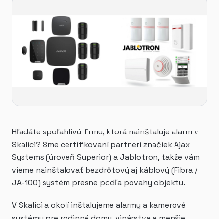
Hľadáte spoľahlivú firmu, ktorá nainštaluje alarm v
Skalici? Sme certifikovaní partneri značiek Ajax
Systems (úroveň Superior) a Jablotron, takže vám
vieme nainštalovať bezdrôtový aj káblový (Fibra /
JA-100) systém presne podľa povahy objektu.
V Skalici a okolí inštalujeme alarmy a kamerové
systémy pre rodinné domy, vinárstva a menšie