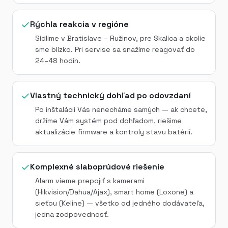
Rýchla reakcia v regióne
Sídlime v Bratislave – Ružinov, pre Skalica a okolie
sme blízko. Pri servise sa snažíme reagovať do
24–48 hodín.
Vlastný technický dohľad po odovzdaní
Po inštalácii Vás nenecháme samých — ak chcete,
držíme Vám systém pod dohľadom, riešime
aktualizácie firmware a kontroly stavu batérií.
Komplexné slaboprúdové riešenie
Alarm vieme prepojiť s kamerami
(Hikvision/Dahua/Ajax), smart home (Loxone) a
sieťou (Keline) — všetko od jedného dodávateľa,
jedna zodpovednosť.