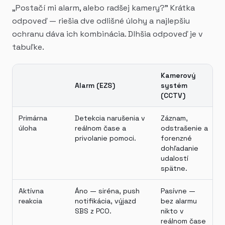
„Postačí mi alarm, alebo radšej kamery?" Krátka
odpoveď — riešia dve odlišné úlohy a najlepšiu
ochranu dáva ich kombinácia. Dlhšia odpoveď je v
tabuľke.
Kamerový
Alarm (EZS)
systém
(CCTV)
Primárna
Detekcia narušenia v
Záznam,
úloha
reálnom čase a
odstrašenie a
privolanie pomoci.
forenzné
dohľadanie
udalostí
spätne.
Aktívna
Áno — siréna, push
Pasívne —
reakcia
notifikácia, výjazd
bez alarmu
SBS z PCO.
nikto v
reálnom čase