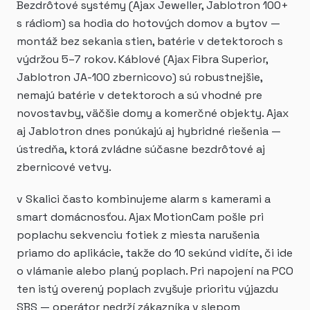
Bezdrôtové systémy (Ajax Jeweller, Jablotron 100+
s rádiom) sa hodia do hotových domov a bytov —
montáž bez sekania stien, batérie v detektoroch s
výdržou 5–7 rokov. Káblové (Ajax Fibra Superior,
Jablotron JA-100 zbernicovo) sú robustnejšie,
nemajú batérie v detektoroch a sú vhodné pre
novostavby, väčšie domy a komerčné objekty. Ajax
aj Jablotron dnes ponúkajú aj hybridné riešenia —
ústredňa, ktorá zvládne súčasne bezdrôtové aj
zbernicové vetvy.
v Skalici často kombinujeme alarm s kamerami a
smart domácnosťou. Ajax MotionCam pošle pri
poplachu sekvenciu fotiek z miesta narušenia
priamo do aplikácie, takže do 10 sekúnd vidíte, či ide
o vlámanie alebo planý poplach. Pri napojení na PCO
ten istý overený poplach zvyšuje prioritu výjazdu
SBS — operátor nedrží zákazníka v slepom