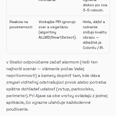
diskov po cca
3–5 rokoch.
Reakcia na
Vonkajšie PIR ignorujú
Hmla, dážď a
poveternosti
zver a vegetáciu
oslnenie
(algoritmy
znižujú kvalitu
ALLMD/SmartDetect).
obrazu —
dôležité je
ColorVu / IR.
v Skalici odporúčame začať alarmom (rieši ten
najhorší scenár — vlámanie počas Vašej
neprítomnosti) a kamery doplniť tam, kde dáva
zmysel viditeľný odstrašujúci prvok alebo potreba
spätne dohľadať udalosť (vstup, parkovisko,
perimeter). Pri Ajaxe sa obe vrstvy ovládajú z jednej
aplikácie, čo výrazne uľahčuje každodenné
používanie.