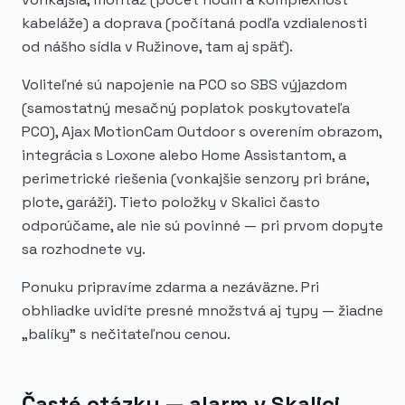
kabeláže) a doprava (počítaná podľa vzdialenosti
od nášho sídla v Ružinove, tam aj späť).
Voliteľné sú napojenie na PCO so SBS výjazdom
(samostatný mesačný poplatok poskytovateľa
PCO), Ajax MotionCam Outdoor s overením obrazom,
integrácia s Loxone alebo Home Assistantom, a
perimetrické riešenia (vonkajšie senzory pri bráne,
plote, garáži). Tieto položky v Skalici často
odporúčame, ale nie sú povinné — pri prvom dopyte
sa rozhodnete vy.
Ponuku pripravíme zdarma a nezáväzne. Pri
obhliadke uvidíte presné množstvá aj typy — žiadne
„balíky" s nečitateľnou cenou.
Časté otázky — alarm v Skalici