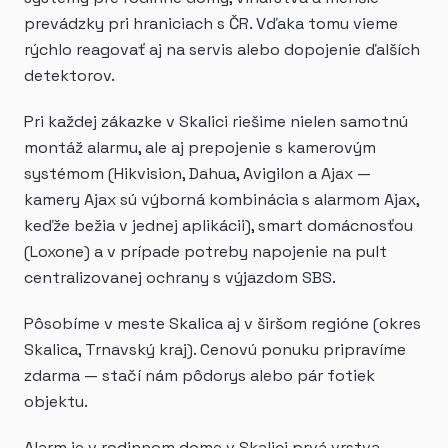
prevádzky pri hraniciach s ČR. Vďaka tomu vieme
rýchlo reagovať aj na servis alebo dopojenie ďalších
detektorov.
Pri každej zákazke v Skalici riešime nielen samotnú
montáž alarmu, ale aj prepojenie s kamerovým
systémom (Hikvision, Dahua, Avigilon a Ajax —
kamery Ajax sú výborná kombinácia s alarmom Ajax,
keďže bežia v jednej aplikácii), smart domácnosťou
(Loxone) a v prípade potreby napojenie na pult
centralizovanej ochrany s výjazdom SBS.
Pôsobíme v meste Skalica aj v širšom regióne (okres
Skalica, Trnavský kraj). Cenovú ponuku pripravíme
zdarma — stačí nám pôdorys alebo pár fotiek
objektu.
Alarm je v rodinnom dome v Skalici prvá vrstva