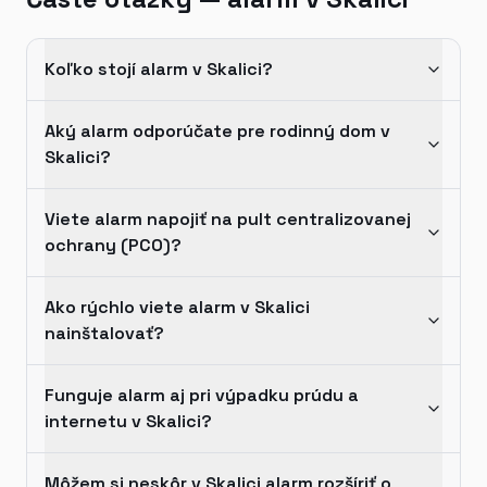
Koľko stojí alarm v Skalici?
Aký alarm odporúčate pre rodinný dom v
Skalici?
Viete alarm napojiť na pult centralizovanej
ochrany (PCO)?
Ako rýchlo viete alarm v Skalici
nainštalovať?
Funguje alarm aj pri výpadku prúdu a
internetu v Skalici?
Môžem si neskôr v Skalici alarm rozšíriť o