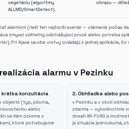
vegetáciu (algoritmy
obrazu — dôleži
ALLMD/SmartDetect).
ť alarmom (rieši ten najhorší scenár — vlámanie počas Va
áva zmysel viditeľný odstrašujúci prvok alebo potreba sp
ter). Pri Ajaxe sa obe vrstvy ovládajú z jednej aplikácie, čo
realizácia alarmu v Pezinku
 krátka konzultácia
2. Obhliadka alebo po
 objekte (typ, plocha,
v Pezinku a v okolí obhli
o novostavbu alebo
zdarma — vyhodnotíme vst
dín sa Vám ozveme s
dosah Wi-Fi/4G a možnost
kami, ktoré potrebujeme
je situácia jednoduchá, s