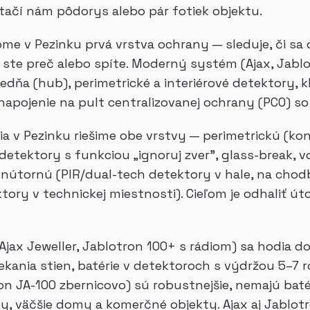
tačí nám pôdorys alebo pár fotiek objektu.
me v Pezinku prvá vrstva ochrany — sleduje, či sa 
te preč alebo spíte. Moderný systém (Ajax, Jablotr
redňa (hub), perimetrické a interiérové detektory, 
aj napojenie na pult centralizovanej ochrany (PCO) s
ia v Pezinku riešime obe vrstvy — perimetrickú (ko
 detektory s funkciou „ignoruj zver", glass-break, 
útornú (PIR/dual-tech detektory v hale, na chodbe
ry v technickej miestnosti). Cieľom je odhaliť úto
jax Jeweller, Jablotron 100+ s rádiom) sa hodia 
ania stien, batérie v detektoroch s výdržou 5–7 ro
ron JA-100 zbernicovo) sú robustnejšie, nemajú bat
, väčšie domy a komerčné objekty. Ajax aj Jablot