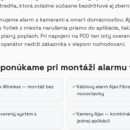
tredňa, ktorá zvládne súčasne bezdrôtové aj zbern
inujeme alarm s kamerami a smart domácnosťou. A
 fotiek z miesta narušenia priamo do aplikácie, tak
o planý poplach. Pri napojení na PCO ten istý over
 operátor nedrží zákazníka v slepom rozhodovaní.
 ponúkame pri montáži alarmu 
x Wireless — montáž bez
Káblový alarm Ajax Fibra
novostavby
overený systém s
Kamery Ajax — kombinác
jednej aplikácii