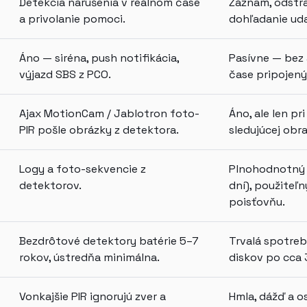
Detekcia narušenia v reálnom čase
Záznam, odstra
a privolanie pomoci.
dohľadanie uda
Áno — siréna, push notifikácia,
Pasívne — bez 
výjazd SBS z PCO.
čase pripojený 
Ajax MotionCam / Jablotron foto-
Áno, ale len pr
PIR pošle obrázky z detektora.
sledujúcej obra
Logy a foto-sekvencie z
Plnohodnotný 
detektorov.
dní), použiteľn
poisťovňu.
Bezdrôtové detektory batérie 5–7
Trvalá spotreb
rokov, ústredňa minimálna.
diskov po cca 
Vonkajšie PIR ignorujú zver a
Hmla, dážď a os