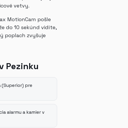
icové vetvy.
jax MotionCam pošle
že do 10 sekúnd vidíte,
ený poplach zvyšuje
v Pezinku
 (Superior) pre
ia alarmu a kamier v