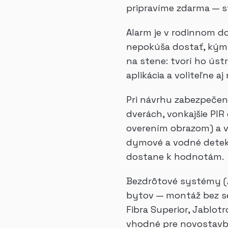
pripravíme zdarma — s
Alarm je v rodinnom do
nepokúša dostať, kým s
na stene: tvorí ho úst
aplikácia a voliteľne 
Pri návrhu zabezpečen
dverách, vonkajšie PIR
overením obrazom) a vn
dymové a vodné detekto
dostane k hodnotám.
Bezdrôtové systémy (A
bytov — montáž bez sek
Fibra Superior, Jablot
vhodné pre novostavby