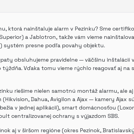
mu, ktorá nainštaluje alarm v Pezinku? Sme certifik
Superior) a Jablotron, takže vám vieme nainštalova
00) systém presne podľa povahy objektu.
arpaty obsluhujeme pravidelne — väčšinu inštaláci
týždňa. Vďaka tomu vieme rýchlo reagovať aj na s
ezinku riešime nielen samotnú montáž alarmu, ale aj
ikvision, Dahua, Avigilon a Ajax — kamery Ajax s
bežia v jednej aplikácii), smart domácnosťou (Loxo
pult centralizovanej ochrany s výjazdom SBS.
ok aj v širšom regióne (okres Pezinok, Bratislavsk