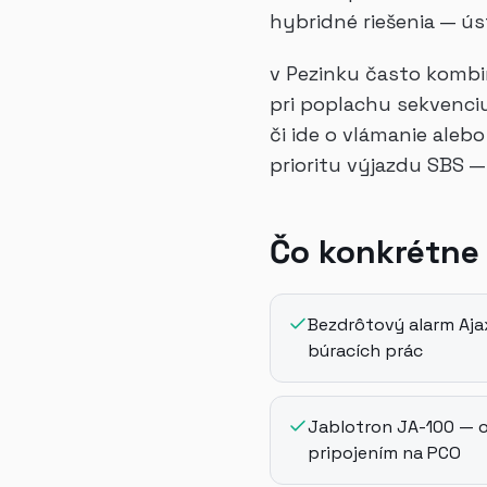
hybridné riešenia — ús
v Pezinku často komb
pri poplachu sekvenciu
či ide o vlámanie aleb
prioritu výjazdu SBS —
Čo konkrétne
Bezdrôtový alarm Aja
búracích prác
Jablotron JA-100 — 
pripojením na PCO