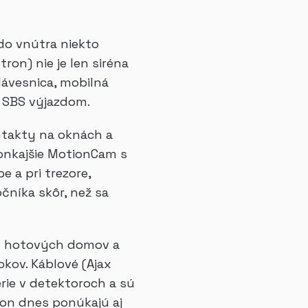
do vnútra niekto
on) nie je len siréna
klávesnica, mobilná
o SBS výjazdom.
ntakty na oknách a
vonkajšie MotionCam s
 a pri trezore,
čníka skôr, než sa
do hotových domov a
kov. Káblové (Ajax
érie v detektoroch a sú
ron dnes ponúkajú aj