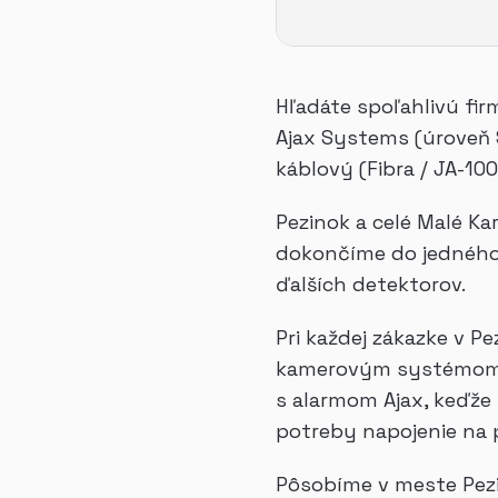
Hľadáte spoľahlivú fir
Ajax Systems (úroveň 
káblový (Fibra / JA-1
Pezinok a celé Malé K
dokončíme do jedného 
ďalších detektorov.
Pri každej zákazke v P
kamerovým systémom (H
s alarmom Ajax, keďže 
potreby napojenie na 
Pôsobíme v meste Pezin