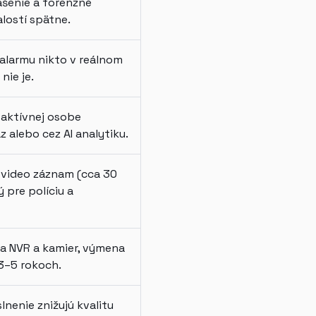
šenie a forenzné
lostí spätne.
alarmu nikto v reálnom
nie je.
i aktívnej osobe
z alebo cez AI analytiku.
video záznam (cca 30
ý pre políciu a
a NVR a kamier, výmena
3–5 rokoch.
lnenie znižujú kvalitu