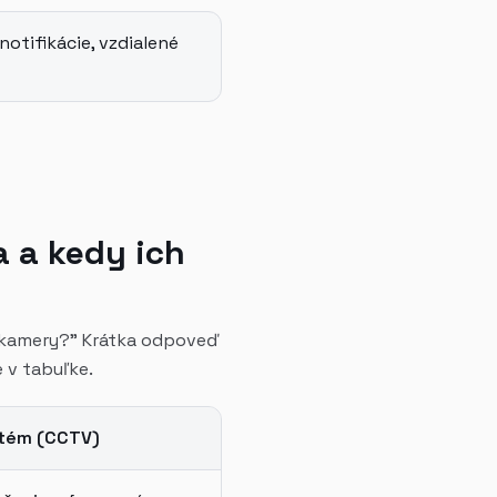
notifikácie, vzdialené
a a kedy ich
ej kamery?" Krátka odpoveď
e v tabuľke.
tém (CCTV)