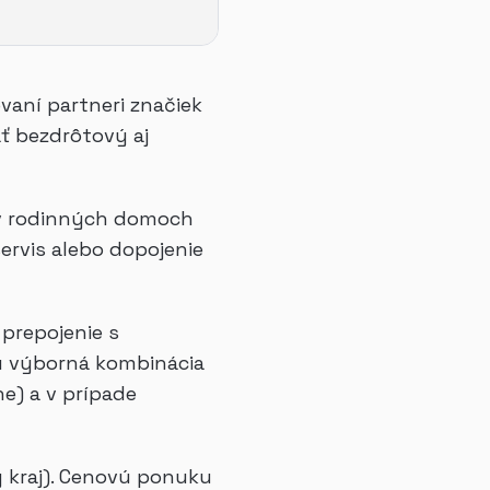
ovaní partneri značiek
ť bezdrôtový aj
í v rodinných domoch
ervis alebo dopojenie
 prepojenie s
ú výborná kombinácia
ne) a v prípade
ý kraj). Cenovú ponuku