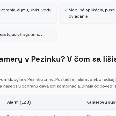
vorenia, dymu, úniku vody
Mobilná aplikácia, push 
ovládanie
 existujúcich systémov
amery v Pezinku? V čom sa líši
rvom dopyte v Pezinku znie: „Postačí mi alarm, alebo radš
 a najlepšiu ochranu dáva ich kombinácia. Dlhšia odpoveď j
Alarm (EZS)
Kamerový sys