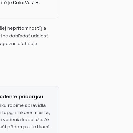
té je ColorVu / IR.
šej neprítomnosti) a
ätne dohľadať udalosť
 výrazne uľahčuje
súdenie pôdorysu
adku robíme spravidla
upy, rizikové miesta,
i vedenia kabeláže. Ak
tačí pôdorys s fotkami.