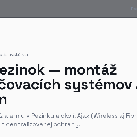
Do
atislavský kraj
Pezinok — montáž
čovacích systémov 
n
alarmu v Pezinku a okolí. Ajax (Wireless aj Fib
lt centralizovanej ochrany.