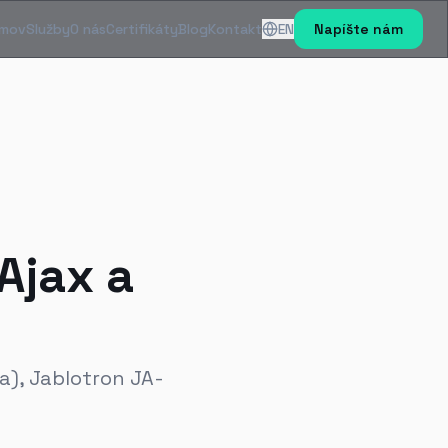
mov
Služby
O nás
Certifikáty
Blog
Kontakt
EN
Napíšte nám
Ajax a
ra), Jablotron JA-