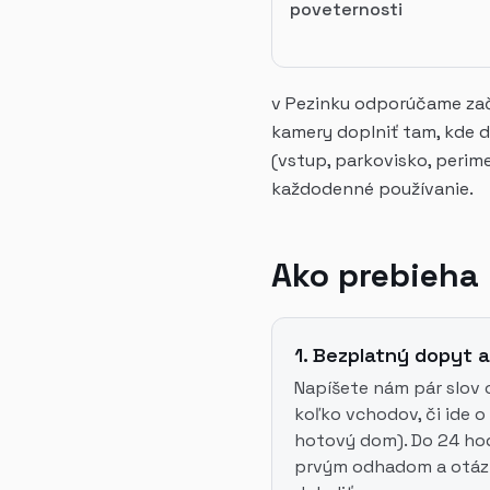
poveternosti
v Pezinku odporúčame zača
kamery doplniť tam, kde d
(vstup, parkovisko, perime
každodenné používanie.
Ako prebieha 
1. Bezplatný dopyt a
Napíšete nám pár slov o
koľko vchodov, či ide 
hotový dom). Do 24 ho
prvým odhadom a otáz