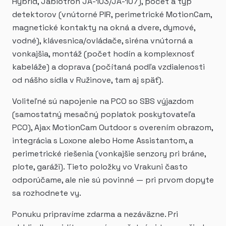
Hybrid, Jablotron JA-103/JA-107), počet a typ
detektorov (vnútorné PIR, perimetrické MotionCam,
magnetické kontakty na okná a dvere, dymové,
vodné), klávesnica/ovládače, siréna vnútorná a
vonkajšia, montáž (počet hodín a komplexnosť
kabeláže) a doprava (počítaná podľa vzdialenosti
od nášho sídla v Ružinove, tam aj späť).
Voliteľné sú napojenie na PCO so SBS výjazdom
(samostatný mesačný poplatok poskytovateľa
PCO), Ajax MotionCam Outdoor s overením obrazom,
integrácia s Loxone alebo Home Assistantom, a
perimetrické riešenia (vonkajšie senzory pri bráne,
plote, garáži). Tieto položky vo Vrakuni často
odporúčame, ale nie sú povinné — pri prvom dopyte
sa rozhodnete vy.
Ponuku pripravíme zdarma a nezáväzne. Pri