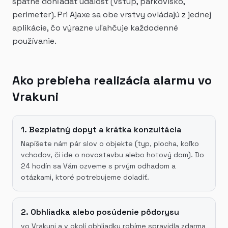
spätne dohľadať udalosť (vstup, parkovisko,
perimeter). Pri Ajaxe sa obe vrstvy ovládajú z jednej
aplikácie, čo výrazne uľahčuje každodenné
používanie.
Ako prebieha realizácia alarmu vo
Vrakuni
1. Bezplatný dopyt a krátka konzultácia
Napíšete nám pár slov o objekte (typ, plocha, koľko
vchodov, či ide o novostavbu alebo hotový dom). Do
24 hodín sa Vám ozveme s prvým odhadom a
otázkami, ktoré potrebujeme doladiť.
2. Obhliadka alebo posúdenie pôdorysu
vo Vrakuni a v okolí obhliadku robíme spravidla zdarma