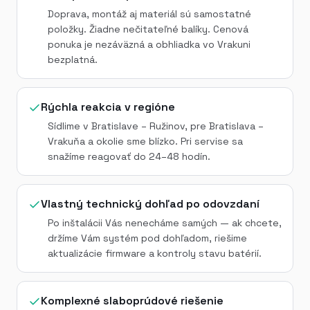
Doprava, montáž aj materiál sú samostatné
položky. Žiadne nečitateľné balíky. Cenová
ponuka je nezáväzná a obhliadka vo Vrakuni
bezplatná.
Rýchla reakcia v regióne
Sídlime v Bratislave – Ružinov, pre Bratislava –
Vrakuňa a okolie sme blízko. Pri servise sa
snažíme reagovať do 24–48 hodín.
Vlastný technický dohľad po odovzdaní
Po inštalácii Vás nenecháme samých — ak chcete,
držíme Vám systém pod dohľadom, riešime
aktualizácie firmware a kontroly stavu batérií.
Komplexné slaboprúdové riešenie