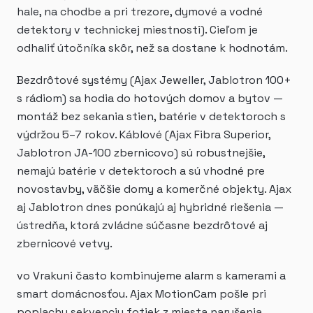
hale, na chodbe a pri trezore, dymové a vodné
detektory v technickej miestnosti). Cieľom je
odhaliť útočníka skôr, než sa dostane k hodnotám.
Bezdrôtové systémy (Ajax Jeweller, Jablotron 100+
s rádiom) sa hodia do hotových domov a bytov —
montáž bez sekania stien, batérie v detektoroch s
výdržou 5–7 rokov. Káblové (Ajax Fibra Superior,
Jablotron JA-100 zbernicovo) sú robustnejšie,
nemajú batérie v detektoroch a sú vhodné pre
novostavby, väčšie domy a komerčné objekty. Ajax
aj Jablotron dnes ponúkajú aj hybridné riešenia —
ústredňa, ktorá zvládne súčasne bezdrôtové aj
zbernicové vetvy.
vo Vrakuni často kombinujeme alarm s kamerami a
smart domácnosťou. Ajax MotionCam pošle pri
poplachu sekvenciu fotiek z miesta narušenia