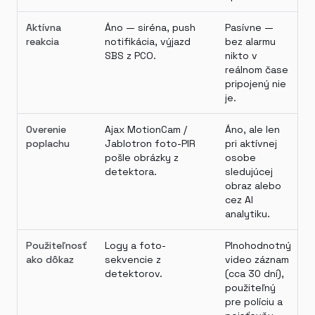
Aktívna
Áno — siréna, push
Pasívne —
reakcia
notifikácia, výjazd
bez alarmu
SBS z PCO.
nikto v
reálnom čase
pripojený nie
je.
Overenie
Ajax MotionCam /
Áno, ale len
poplachu
Jablotron foto-PIR
pri aktívnej
pošle obrázky z
osobe
detektora.
sledujúcej
obraz alebo
cez AI
analytiku.
Použiteľnosť
Logy a foto-
Plnohodnotný
ako dôkaz
sekvencie z
video záznam
detektorov.
(cca 30 dní),
použiteľný
pre políciu a