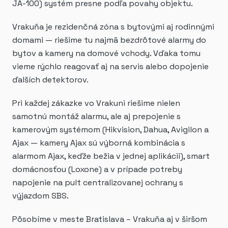
JA-100) systém presne podľa povahy objektu.
Vrakuňa je rezidenčná zóna s bytovými aj rodinnými
domami — riešime tu najmä bezdrôtové alarmy do
bytov a kamery na domové vchody. Vďaka tomu
vieme rýchlo reagovať aj na servis alebo dopojenie
ďalších detektorov.
Pri každej zákazke vo Vrakuni riešime nielen
samotnú montáž alarmu, ale aj prepojenie s
kamerovým systémom (Hikvision, Dahua, Avigilon a
Ajax — kamery Ajax sú výborná kombinácia s
alarmom Ajax, keďže bežia v jednej aplikácii), smart
domácnosťou (Loxone) a v prípade potreby
napojenie na pult centralizovanej ochrany s
výjazdom SBS.
Pôsobíme v meste Bratislava – Vrakuňa aj v širšom