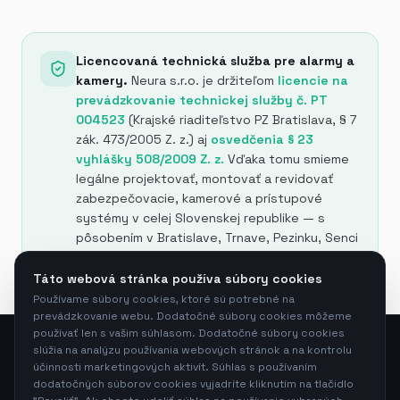
Licencovaná technická služba pre alarmy a
kamery.
Neura s.r.o. je držiteľom
licencie na
prevádzkovanie technickej služby č. PT
004523
(Krajské riaditeľstvo PZ Bratislava, § 7
zák. 473/2005 Z. z.) aj
osvedčenia § 23
vyhlášky 508/2009 Z. z.
Vďaka tomu smieme
legálne projektovať, montovať a revidovať
zabezpečovacie, kamerové a prístupové
systémy v celej Slovenskej republike — s
pôsobením v Bratislave, Trnave, Pezinku, Senci
a v okolí.
Všetky naše certifikáty →
Táto webová stránka používa súbory cookies
Používame súbory cookies, ktoré sú potrebné na
prevádzkovanie webu. Dodatočné súbory cookies môžeme
používať len s vašim súhlasom. Dodatočné súbory cookies
slúžia na analýzu používania webových stránok a na kontrolu
účinnosti marketingových aktivít. Súhlas s používaním
Neura s.r.o.
—
Bajkalská 14083/2C, 831 04 Bratislava,
dodatočných súborov cookies vyjadríte kliknutím na tlačidlo
Slovensko