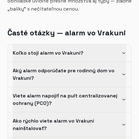
obhliadke uvidíte presné množstvá aj typy — žiadne
„balíky" s nečitateľnou cenou.
Časté otázky — alarm vo Vrakuni
Koľko stojí alarm vo Vrakuni?
Aký alarm odporúčate pre rodinný dom vo
Vrakuni?
Viete alarm napojiť na pult centralizovanej
ochrany (PCO)?
Ako rýchlo viete alarm vo Vrakuni
nainštalovať?