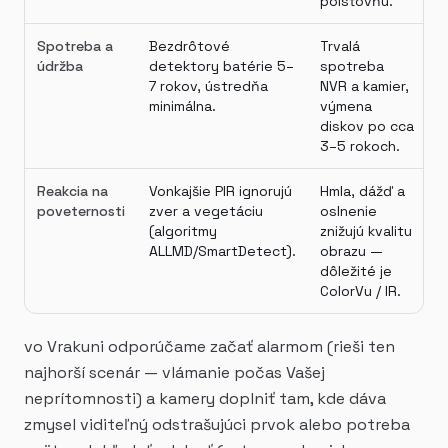
poisťovňu.
Spotreba a
Bezdrôtové
Trvalá
údržba
detektory batérie 5–
spotreba
7 rokov, ústredňa
NVR a kamier,
minimálna.
výmena
diskov po cca
3–5 rokoch.
Reakcia na
Vonkajšie PIR ignorujú
Hmla, dážď a
poveternosti
zver a vegetáciu
oslnenie
(algoritmy
znižujú kvalitu
ALLMD/SmartDetect).
obrazu —
dôležité je
ColorVu / IR.
vo Vrakuni odporúčame začať alarmom (rieši ten
najhorší scenár — vlámanie počas Vašej
neprítomnosti) a kamery doplniť tam, kde dáva
zmysel viditeľný odstrašujúci prvok alebo potreba