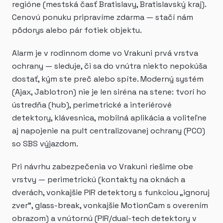
regióne (mestská časť Bratislavy, Bratislavský kraj).
Cenovú ponuku pripravíme zdarma — stačí nám
pôdorys alebo pár fotiek objektu.
Alarm je v rodinnom dome vo Vrakuni prvá vrstva
ochrany — sleduje, či sa do vnútra niekto nepokúša
dostať, kým ste preč alebo spíte. Moderný systém
(Ajax, Jablotron) nie je len siréna na stene: tvorí ho
ústredňa (hub), perimetrické a interiérové
detektory, klávesnica, mobilná aplikácia a voliteľne
aj napojenie na pult centralizovanej ochrany (PCO)
so SBS výjazdom.
Pri návrhu zabezpečenia vo Vrakuni riešime obe
vrstvy — perimetrickú (kontakty na oknách a
dverách, vonkajšie PIR detektory s funkciou „ignoruj
zver", glass-break, vonkajšie MotionCam s overením
obrazom) a vnútornú (PIR/dual-tech detektory v