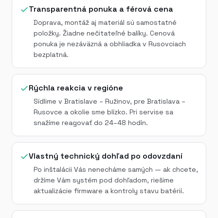
Transparentná ponuka a férová cena
Doprava, montáž aj materiál sú samostatné
položky. Žiadne nečitateľné balíky. Cenová
ponuka je nezáväzná a obhliadka v Rusovciach
bezplatná.
Rýchla reakcia v regióne
Sídlime v Bratislave – Ružinov, pre Bratislava –
Rusovce a okolie sme blízko. Pri servise sa
snažíme reagovať do 24–48 hodín.
Vlastný technický dohľad po odovzdaní
Po inštalácii Vás nenecháme samých — ak chcete,
držíme Vám systém pod dohľadom, riešime
aktualizácie firmware a kontroly stavu batérií.