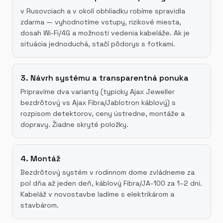
v Rusovciach a v okolí obhliadku robíme spravidla
zdarma — vyhodnotíme vstupy, rizikové miesta,
dosah Wi-Fi/4G a možnosti vedenia kabeláže. Ak je
situácia jednoduchá, stačí pôdorys s fotkami.
3. Návrh systému a transparentná ponuka
Pripravíme dva varianty (typicky Ajax Jeweller
bezdrôtový vs Ajax Fibra/Jablotron káblový) s
rozpisom detektorov, ceny ústredne, montáže a
dopravy. Žiadne skryté položky.
4. Montáž
Bezdrôtový systém v rodinnom dome zvládneme za
pol dňa až jeden deň, káblový Fibra/JA-100 za 1–2 dni.
Kabeláž v novostavbe ladíme s elektrikárom a
stavbárom.