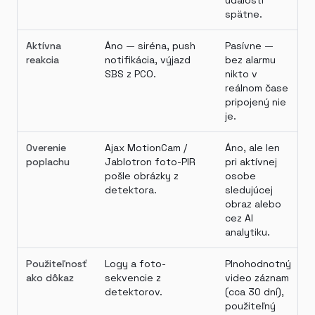
spätne.
Aktívna
Áno — siréna, push
Pasívne —
reakcia
notifikácia, výjazd
bez alarmu
SBS z PCO.
nikto v
reálnom čase
pripojený nie
je.
Overenie
Ajax MotionCam /
Áno, ale len
poplachu
Jablotron foto-PIR
pri aktívnej
pošle obrázky z
osobe
detektora.
sledujúcej
obraz alebo
cez AI
analytiku.
Použiteľnosť
Logy a foto-
Plnohodnotný
ako dôkaz
sekvencie z
video záznam
detektorov.
(cca 30 dní),
použiteľný