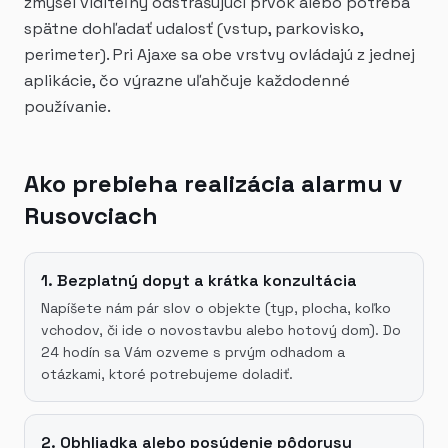
zmysel viditeľný odstrašujúci prvok alebo potreba
spätne dohľadať udalosť (vstup, parkovisko,
perimeter). Pri Ajaxe sa obe vrstvy ovládajú z jednej
aplikácie, čo výrazne uľahčuje každodenné
používanie.
Ako prebieha realizácia alarmu v
Rusovciach
1. Bezplatný dopyt a krátka konzultácia
Napíšete nám pár slov o objekte (typ, plocha, koľko
vchodov, či ide o novostavbu alebo hotový dom). Do
24 hodín sa Vám ozveme s prvým odhadom a
otázkami, ktoré potrebujeme doladiť.
2. Obhliadka alebo posúdenie pôdorysu