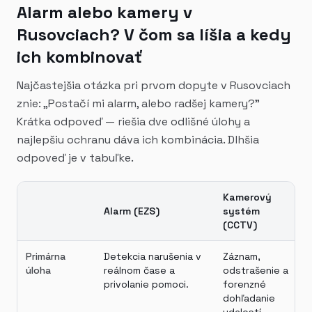
Alarm alebo kamery v
Rusovciach? V čom sa líšia a kedy
ich kombinovať
Najčastejšia otázka pri prvom dopyte v Rusovciach
znie: „Postačí mi alarm, alebo radšej kamery?"
Krátka odpoveď — riešia dve odlišné úlohy a
najlepšiu ochranu dáva ich kombinácia. Dlhšia
odpoveď je v tabuľke.
Kamerový
Alarm (EZS)
systém
(CCTV)
Primárna
Detekcia narušenia v
Záznam,
úloha
reálnom čase a
odstrašenie a
privolanie pomoci.
forenzné
dohľadanie
udalostí