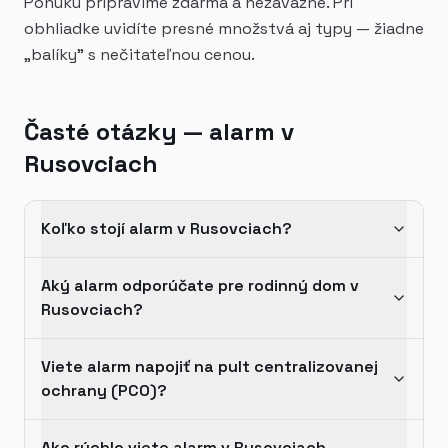
Ponuku pripravíme zdarma a nezáväzne. Pri
obhliadke uvidíte presné množstvá aj typy — žiadne
„balíky" s nečitateľnou cenou.
Časté otázky — alarm v
Rusovciach
Koľko stojí alarm v Rusovciach?
Aký alarm odporúčate pre rodinný dom v
Rusovciach?
Viete alarm napojiť na pult centralizovanej
ochrany (PCO)?
Ako rýchlo viete alarm v Rusovciach