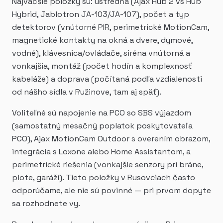
Najväčšie položky sú: ústredňa (Ajax Hub 2 vs Hub
Hybrid, Jablotron JA-103/JA-107), počet a typ
detektorov (vnútorné PIR, perimetrické MotionCam,
magnetické kontakty na okná a dvere, dymové,
vodné), klávesnica/ovládače, siréna vnútorná a
vonkajšia, montáž (počet hodín a komplexnosť
kabeláže) a doprava (počítaná podľa vzdialenosti
od nášho sídla v Ružinove, tam aj späť).
Voliteľné sú napojenie na PCO so SBS výjazdom
(samostatný mesačný poplatok poskytovateľa
PCO), Ajax MotionCam Outdoor s overením obrazom,
integrácia s Loxone alebo Home Assistantom, a
perimetrické riešenia (vonkajšie senzory pri bráne,
plote, garáži). Tieto položky v Rusovciach často
odporúčame, ale nie sú povinné — pri prvom dopyte
sa rozhodnete vy.