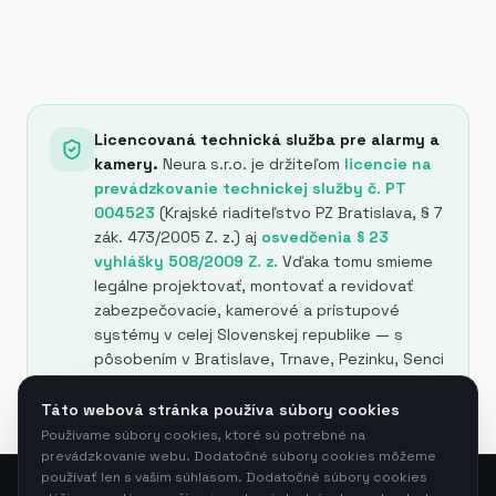
Licencovaná technická služba pre alarmy a
kamery.
Neura s.r.o. je držiteľom
licencie na
prevádzkovanie technickej služby č. PT
004523
(Krajské riaditeľstvo PZ Bratislava, § 7
zák. 473/2005 Z. z.) aj
osvedčenia § 23
vyhlášky 508/2009 Z. z.
Vďaka tomu smieme
legálne projektovať, montovať a revidovať
zabezpečovacie, kamerové a prístupové
systémy v celej Slovenskej republike — s
pôsobením v Bratislave, Trnave, Pezinku, Senci
a v okolí.
Všetky naše certifikáty →
Táto webová stránka používa súbory cookies
Používame súbory cookies, ktoré sú potrebné na
prevádzkovanie webu. Dodatočné súbory cookies môžeme
používať len s vašim súhlasom. Dodatočné súbory cookies