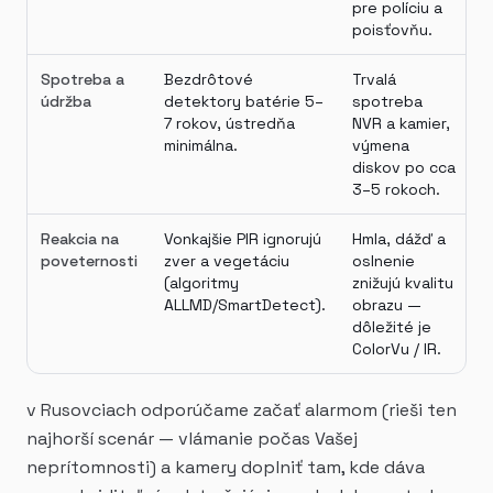
pre políciu a
poisťovňu.
Spotreba a
Bezdrôtové
Trvalá
údržba
detektory batérie 5–
spotreba
7 rokov, ústredňa
NVR a kamier,
minimálna.
výmena
diskov po cca
3–5 rokoch.
Reakcia na
Vonkajšie PIR ignorujú
Hmla, dážď a
poveternosti
zver a vegetáciu
oslnenie
(algoritmy
znižujú kvalitu
ALLMD/SmartDetect).
obrazu —
dôležité je
ColorVu / IR.
v Rusovciach odporúčame začať alarmom (rieši ten
najhorší scenár — vlámanie počas Vašej
neprítomnosti) a kamery doplniť tam, kde dáva