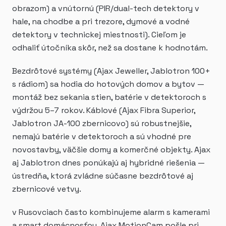
obrazom) a vnútornú (PIR/dual-tech detektory v
hale, na chodbe a pri trezore, dymové a vodné
detektory v technickej miestnosti). Cieľom je
odhaliť útočníka skôr, než sa dostane k hodnotám.
Bezdrôtové systémy (Ajax Jeweller, Jablotron 100+
s rádiom) sa hodia do hotových domov a bytov —
montáž bez sekania stien, batérie v detektoroch s
výdržou 5–7 rokov. Káblové (Ajax Fibra Superior,
Jablotron JA-100 zbernicovo) sú robustnejšie,
nemajú batérie v detektoroch a sú vhodné pre
novostavby, väčšie domy a komerčné objekty. Ajax
aj Jablotron dnes ponúkajú aj hybridné riešenia —
ústredňa, ktorá zvládne súčasne bezdrôtové aj
zbernicové vetvy.
v Rusovciach často kombinujeme alarm s kamerami
a smart domácnosťou. Ajax MotionCam pošle pri