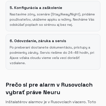
5. Konfigurácia a zaškolenie
Nastavíme zóny, scenáre (Stay/Away/Night), pridáme
používateľov, ukážeme appku a režimy. Necháme Vás
odskúšať poplach so sirénou aj bez nej.
6. Odovzdanie, záruka a servis
Po preberaní dostanete dokumentáciu, prístupy a
podmienky záruky. Servis riešime do 24–48 hodín, pri
Ajaxe vďaka cloudu vieme veľa vecí doriešiť
vzdialene.
Prečo si pre alarm v Rusovciach
vybrať práve Neuru
Inštalatérov alarmov je v Rusovciach viacero. Toto