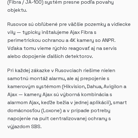
(Fibra / JA-100) systém presne podľa povahy
objektu.
Rusovce sú obľúbené pre väčšie pozemky a vidiecke
vily — typicky inštalujeme Ajax Fibra s
perimetrickou ochranou a 4K kamery so ANPR.
Vďaka tomu vieme rýchlo reagovať aj na servis
alebo dopojenie ďalších detektorov.
Pri každej zákazke v Rusovciach riešime nielen
samotnú montáž alarmu, ale aj prepojenie s
kamerovým systémom (Hikvision, Dahua, Avigilon a
Ajax — kamery Ajax sú výborná kombinácia s
alarmom Ajax, keďže bežia v jednej aplikácii), smart
domácnosťou (Loxone) a v prípade potreby
napojenie na pult centralizovanej ochrany s
výjazdom SBS.