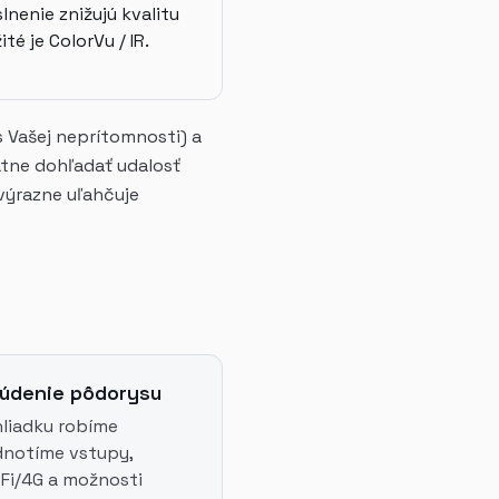
lnenie znižujú kvalitu
té je ColorVu / IR.
 Vašej neprítomnosti) a
ätne dohľadať udalosť
 výrazne uľahčuje
súdenie pôdorysu
hliadku robíme
dnotíme vstupy,
-Fi/4G a možnosti