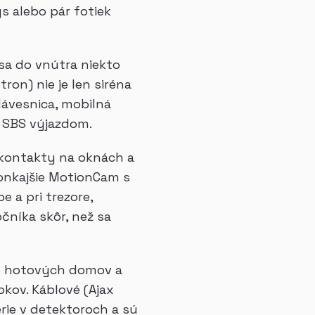
s alebo pár fotiek
sa do vnútra niekto
on) nie je len siréna
klávesnica, mobilná
o SBS výjazdom.
(kontakty na oknách a
vonkajšie MotionCam s
 a pri trezore,
čníka skôr, než sa
do hotových domov a
kov. Káblové (Ajax
érie v detektoroch a sú