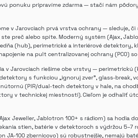
enovú ponuku pripravíme zdarma — stačí nám pôdory
me v Jarovciach prvá vrstva ochrany — sleduje, či 
te preč alebo spíte. Moderný systém (Ajax, Jablotr
redňa (hub), perimetrické a interiérové detektory, 
aj napojenie na pult centralizovanej ochrany (PCO) s
ia v Jarovciach riešime obe vrstvy — perimetrickú 
 detektory s funkciou „ignoruj zver", glass-break, 
útornú (PIR/dual-tech detektory v hale, na chodbe
ry v technickej miestnosti). Cieľom je odhaliť úto
jax Jeweller, Jablotron 100+ s rádiom) sa hodia 
ania stien, batérie v detektoroch s výdržou 5–7 ro
ron JA-100 zbernicovo) sú robustnejšie, nemajú bat