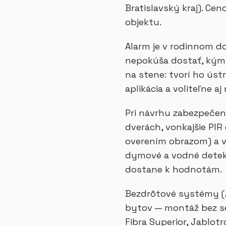
Bratislavský kraj). C
objektu.
Alarm je v rodinnom do
nepokúša dostať, kým s
na stene: tvorí ho úst
aplikácia a voliteľne 
Pri návrhu zabezpečen
dverách, vonkajšie PIR
overením obrazom) a vn
dymové a vodné detekto
dostane k hodnotám.
Bezdrôtové systémy (A
bytov — montáž bez sek
Fibra Superior, Jablot