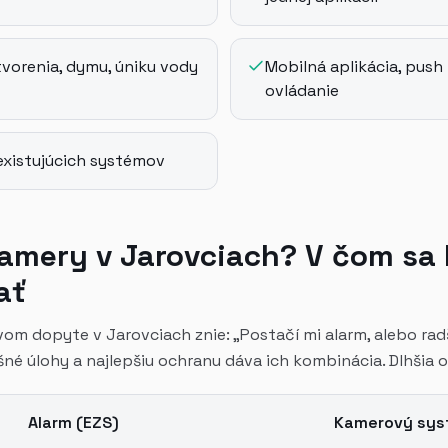
vorenia, dymu, úniku vody
Mobilná aplikácia, push 
ovládanie
 existujúcich systémov
amery v Jarovciach? V čom sa l
ať
rvom dopyte v Jarovciach znie: „Postačí mi alarm, alebo ra
šné úlohy a najlepšiu ochranu dáva ich kombinácia. Dlhšia 
Alarm (EZS)
Kamerový sys