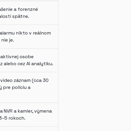
šenie a forenzné
lostí spätne.
alarmu nikto v reálnom
nie je.
i aktívnej osobe
z alebo cez AI analytiku.
video záznam (cca 30
ý pre políciu a
a NVR a kamier, výmena
3–5 rokoch.