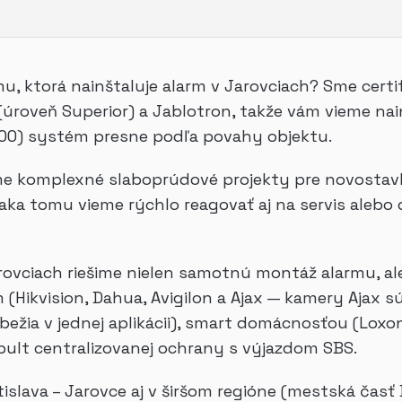
mu, ktorá nainštaluje alarm v Jarovciach? Sme certi
(úroveň Superior) a Jablotron, takže vám vieme na
-100) systém presne podľa povahy objektu.
jeme komplexné slaboprúdové projekty pre novost
Vďaka tomu vieme rýchlo reagovať aj na servis alebo
arovciach riešime nielen samotnú montáž alarmu, ale
ikvision, Dahua, Avigilon a Ajax — kamery Ajax s
bežia v jednej aplikácii), smart domácnosťou (Loxo
pult centralizovanej ochrany s výjazdom SBS.
slava – Jarovce aj v širšom regióne (mestská časť 