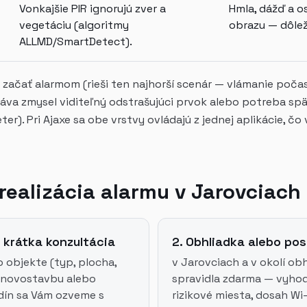
Vonkajšie PIR ignorujú zver a
Hmla, dážď a os
vegetáciu (algoritmy
obrazu — dôleži
ALLMD/SmartDetect).
ačať alarmom (rieši ten najhorší scenár — vlámanie počas
áva zmysel viditeľný odstrašujúci prvok alebo potreba sp
ter). Pri Ajaxe sa obe vrstvy ovládajú z jednej aplikácie, čo
realizácia alarmu v Jarovciach
 krátka konzultácia
2. Obhliadka alebo po
 objekte (typ, plocha,
v Jarovciach a v okolí ob
o novostavbu alebo
spravidla zdarma — vyho
dín sa Vám ozveme s
rizikové miesta, dosah Wi