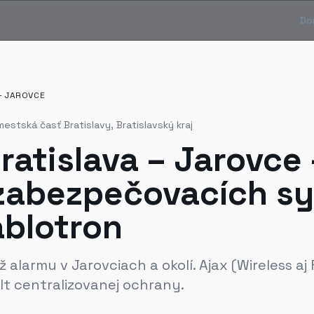
Do
– JAROVCE
mestská časť Bratislavy, Bratislavský kraj
ratislava – Jarovce
zabezpečovacích s
ablotron
alarmu v Jarovciach a okolí. Ajax (Wireless aj 
lt centralizovanej ochrany.