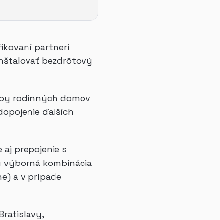
fikovaní partneri
inštalovať bezdrôtový
avby rodinných domov
 dopojenie ďalších
 aj prepojenie s
ú výborná kombinácia
ne) a v prípade
Bratislavy,