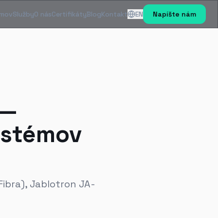
mov
Služby
O nás
Certifikáty
Blog
Kontakt
EN
Napíšte nám
 —
ystémov
Fibra), Jablotron JA-