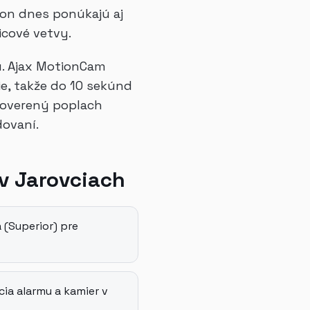
ron dnes ponúkajú aj
icové vetvy.
. Ajax MotionCam
ie, takže do 10 sekúnd
ý overený poplach
dovaní.
v Jarovciach
 (Superior) pre
ia alarmu a kamier v