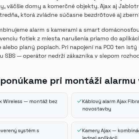
, väčšie domy a komerčné objekty. Ajax aj Jablot
tredňa, ktorá zvládne súčasne bezdrôtové aj zbern
ombinujeme alarm s kamerami a smart domácnosťou
venciu fotiek z miesta narušenia priamo do aplikác
nie alebo planý poplach. Pri napojení na PCO ten ist
du SBS — operátor nedrží zákazníka v slepom rozho
 ponúkame pri montáži alarmu 
x Wireless — montáž bez
Káblový alarm Ajax Fibra
novostavby
overený systém s
Kamery Ajax — kombinác
jednej aplikácii