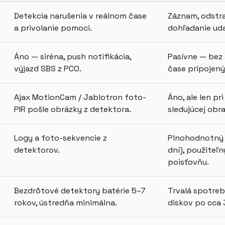
Detekcia narušenia v reálnom čase
Záznam, odstra
a privolanie pomoci.
dohľadanie uda
Áno — siréna, push notifikácia,
Pasívne — bez 
výjazd SBS z PCO.
čase pripojený 
Ajax MotionCam / Jablotron foto-
Áno, ale len pr
PIR pošle obrázky z detektora.
sledujúcej obra
Logy a foto-sekvencie z
Plnohodnotný 
detektorov.
dní), použiteľn
poisťovňu.
Bezdrôtové detektory batérie 5–7
Trvalá spotreb
rokov, ústredňa minimálna.
diskov po cca 