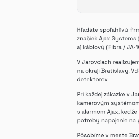
Hľadáte spoľahlivú fir
značiek Ajax Systems 
aj káblový (Fibra / JA
V Jarovciach realizu
na okraji Bratislavy. 
detektorov.
Pri každej zákazke v J
kamerovým systémom (H
s alarmom Ajax, keďže 
potreby napojenie na 
Pôsobíme v meste Brati