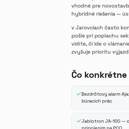
vhodné pre novostavby
hybridné riešenia — ús
v Jarovciach často k
pošle pri poplachu sek
vidíte, či ide o vláma
zvyšuje prioritu výjaz
Čo konkrétne
Bezdrôtový alarm Aja
búracích prác
Jablotron JA-100 — 
pripojením na PCO