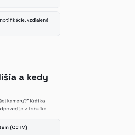
notifikácie, vzdialené
íšia a kedy
dšej kamery?" Krátka
odpoveď je v tabuľke.
tém (CCTV)