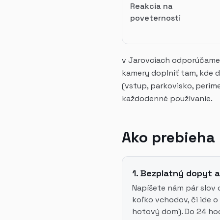
Reakcia na
poveternosti
v Jarovciach odporúčame z
kamery doplniť tam, kde d
(vstup, parkovisko, perime
každodenné používanie.
Ako prebieha 
1. Bezplatný dopyt a
Napíšete nám pár slov o
koľko vchodov, či ide 
hotový dom). Do 24 ho