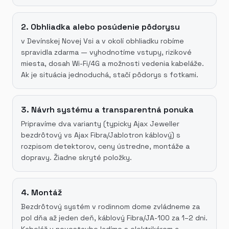
2. Obhliadka alebo posúdenie pôdorysu
v Devínskej Novej Vsi a v okolí obhliadku robíme
spravidla zdarma — vyhodnotíme vstupy, rizikové
miesta, dosah Wi-Fi/4G a možnosti vedenia kabeláže.
Ak je situácia jednoduchá, stačí pôdorys s fotkami.
3. Návrh systému a transparentná ponuka
Pripravíme dva varianty (typicky Ajax Jeweller
bezdrôtový vs Ajax Fibra/Jablotron káblový) s
rozpisom detektorov, ceny ústredne, montáže a
dopravy. Žiadne skryté položky.
4. Montáž
Bezdrôtový systém v rodinnom dome zvládneme za
pol dňa až jeden deň, káblový Fibra/JA-100 za 1–2 dni.
Kabeláž v novostavbe ladíme s elektrikárom a