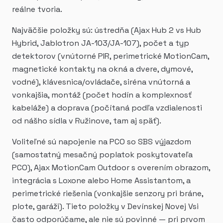
reálne tvoria.
Najväčšie položky sú: ústredňa (Ajax Hub 2 vs Hub
Hybrid, Jablotron JA-103/JA-107), počet a typ
detektorov (vnútorné PIR, perimetrické MotionCam,
magnetické kontakty na okná a dvere, dymové,
vodné), klávesnica/ovládače, siréna vnútorná a
vonkajšia, montáž (počet hodín a komplexnosť
kabeláže) a doprava (počítaná podľa vzdialenosti
od nášho sídla v Ružinove, tam aj späť).
Voliteľné sú napojenie na PCO so SBS výjazdom
(samostatný mesačný poplatok poskytovateľa
PCO), Ajax MotionCam Outdoor s overením obrazom,
integrácia s Loxone alebo Home Assistantom, a
perimetrické riešenia (vonkajšie senzory pri bráne,
plote, garáži). Tieto položky v Devínskej Novej Vsi
často odporúčame, ale nie sú povinné — pri prvom