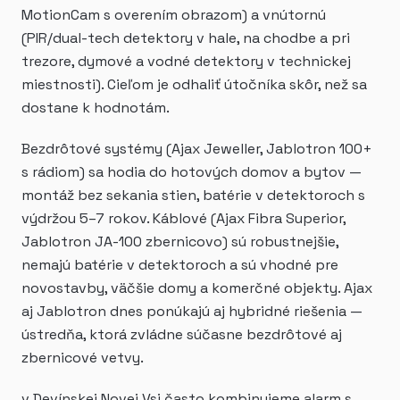
MotionCam s overením obrazom) a vnútornú
(PIR/dual-tech detektory v hale, na chodbe a pri
trezore, dymové a vodné detektory v technickej
miestnosti). Cieľom je odhaliť útočníka skôr, než sa
dostane k hodnotám.
Bezdrôtové systémy (Ajax Jeweller, Jablotron 100+
s rádiom) sa hodia do hotových domov a bytov —
montáž bez sekania stien, batérie v detektoroch s
výdržou 5–7 rokov. Káblové (Ajax Fibra Superior,
Jablotron JA-100 zbernicovo) sú robustnejšie,
nemajú batérie v detektoroch a sú vhodné pre
novostavby, väčšie domy a komerčné objekty. Ajax
aj Jablotron dnes ponúkajú aj hybridné riešenia —
ústredňa, ktorá zvládne súčasne bezdrôtové aj
zbernicové vetvy.
v Devínskej Novej Vsi často kombinujeme alarm s