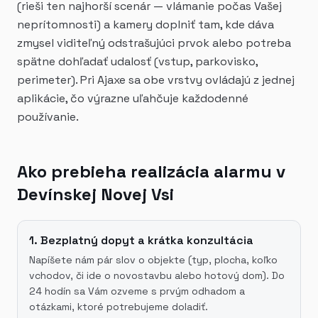
(rieši ten najhorší scenár — vlámanie počas Vašej
neprítomnosti) a kamery doplniť tam, kde dáva
zmysel viditeľný odstrašujúci prvok alebo potreba
spätne dohľadať udalosť (vstup, parkovisko,
perimeter). Pri Ajaxe sa obe vrstvy ovládajú z jednej
aplikácie, čo výrazne uľahčuje každodenné
používanie.
Ako prebieha realizácia alarmu v
Devínskej Novej Vsi
1. Bezplatný dopyt a krátka konzultácia
Napíšete nám pár slov o objekte (typ, plocha, koľko
vchodov, či ide o novostavbu alebo hotový dom). Do
24 hodín sa Vám ozveme s prvým odhadom a
otázkami, ktoré potrebujeme doladiť.