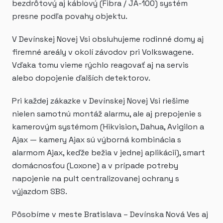
bezdrôtový aj káblový (Fibra / JA-100) systém
presne podľa povahy objektu.
V Devínskej Novej Vsi obsluhujeme rodinné domy aj
firemné areály v okolí závodov pri Volkswagene.
Vďaka tomu vieme rýchlo reagovať aj na servis
alebo dopojenie ďalších detektorov.
Pri každej zákazke v Devínskej Novej Vsi riešime
nielen samotnú montáž alarmu, ale aj prepojenie s
kamerovým systémom (Hikvision, Dahua, Avigilon a
Ajax — kamery Ajax sú výborná kombinácia s
alarmom Ajax, keďže bežia v jednej aplikácii), smart
domácnosťou (Loxone) a v prípade potreby
napojenie na pult centralizovanej ochrany s
výjazdom SBS.
Pôsobíme v meste Bratislava – Devínska Nová Ves aj