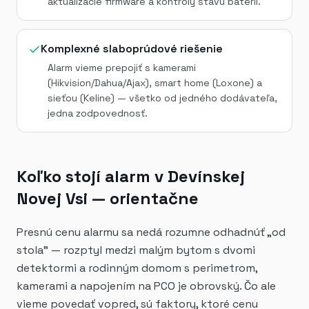
aktualizácie firmware a kontroly stavu batérií.
Komplexné slaboprúdové riešenie
Alarm vieme prepojiť s kamerami
(Hikvision/Dahua/Ajax), smart home (Loxone) a
sieťou (Keline) — všetko od jedného dodávateľa,
jedna zodpovednosť.
Koľko stojí alarm v Devínskej
Novej Vsi — orientačne
Presnú cenu alarmu sa nedá rozumne odhadnúť „od
stola" — rozptyl medzi malým bytom s dvomi
detektormi a rodinným domom s perimetrom,
kamerami a napojením na PCO je obrovský. Čo ale
vieme povedať vopred, sú faktory, ktoré cenu