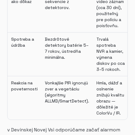
ako dôkaz
sekvencie z
video záznam
detektorov.
(cca 30 dní),
použiteľný
pre políciu a
poisťovňu.
Spotreba a
Bezdrôtové
Trvalá
údržba
detektory batérie 5–
spotreba
7 rokov, ústredňa
NVR a kamier,
minimálna.
výmena
diskov po cca
3–5 rokoch.
Reakcia na
Vonkajšie PIR ignorujú
Hmla, dážď a
poveternosti
zver a vegetáciu
oslnenie
(algoritmy
znižujú kvalitu
ALLMD/SmartDetect).
obrazu —
dôležité je
ColorVu / IR.
v Devínskej Novej Vsi odporúčame začať alarmom