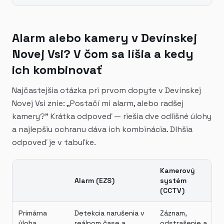
Alarm alebo kamery v Devínskej
Novej Vsi? V čom sa líšia a kedy
ich kombinovať
Najčastejšia otázka pri prvom dopyte v Devínskej
Novej Vsi znie: „Postačí mi alarm, alebo radšej
kamery?" Krátka odpoveď — riešia dve odlišné úlohy
a najlepšiu ochranu dáva ich kombinácia. Dlhšia
odpoveď je v tabuľke.
Kamerový
Alarm (EZS)
systém
(CCTV)
Primárna
Detekcia narušenia v
Záznam,
úloha
reálnom čase a
odstrašenie a