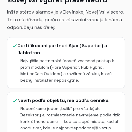
Inštalatérov alarmov je v Devínskej Novej Vsi viacero.
Toto sú dôvody, prečo sa zákazníci vracajú k nám a
odporúčajú nás ďalej:
Certifikovaní partneri Ajax (Superior) a
Jablotron
Najvyššia partnerská úroveň znamená prístup k
profi modulom (Fibra Superior, Hub Hybrid,
MotionCam Outdoor) a rozšírenú záruku, ktorú
bežný inštalatér neposkytne.
Návrh podľa objektu, nie podľa cenníka
Neponúkame jeden „balík" pre všetkých.
Detektory aj rozmiestnenie navrhujeme podľa rizík
konkrétneho domu — kde sú slepé miesta, kadiaľ
chodí zver, kde je najpravdepodobnejší vstup