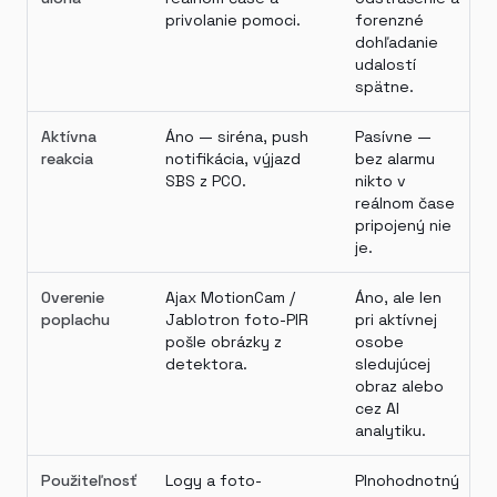
privolanie pomoci.
forenzné
dohľadanie
udalostí
spätne.
Aktívna
Áno — siréna, push
Pasívne —
reakcia
notifikácia, výjazd
bez alarmu
SBS z PCO.
nikto v
reálnom čase
pripojený nie
je.
Overenie
Ajax MotionCam /
Áno, ale len
poplachu
Jablotron foto-PIR
pri aktívnej
pošle obrázky z
osobe
detektora.
sledujúcej
obraz alebo
cez AI
analytiku.
Použiteľnosť
Logy a foto-
Plnohodnotný