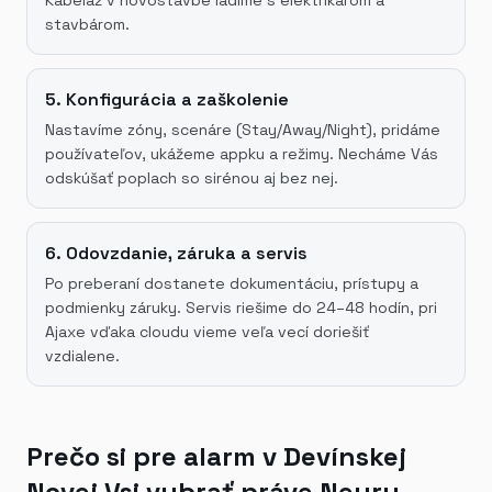
stavbárom.
5. Konfigurácia a zaškolenie
Nastavíme zóny, scenáre (Stay/Away/Night), pridáme
používateľov, ukážeme appku a režimy. Necháme Vás
odskúšať poplach so sirénou aj bez nej.
6. Odovzdanie, záruka a servis
Po preberaní dostanete dokumentáciu, prístupy a
podmienky záruky. Servis riešime do 24–48 hodín, pri
Ajaxe vďaka cloudu vieme veľa vecí doriešiť
vzdialene.
Prečo si pre alarm v Devínskej
Novej Vsi vybrať práve Neuru