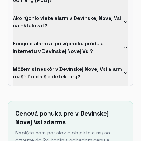
ochrany (PCO)?
Ako rýchlo viete alarm v Devínskej Novej Vsi
nainštalovať?
Funguje alarm aj pri výpadku prúdu a
internetu v Devínskej Novej Vsi?
Môžem si neskôr v Devínskej Novej Vsi alarm
rozšíriť o ďalšie detektory?
Cenová ponuka pre v Devínskej
Novej Vsi zdarma
Napíšte nám pár slov o objekte a my sa
ozveme do 24 hodín s odhadom ceny aj