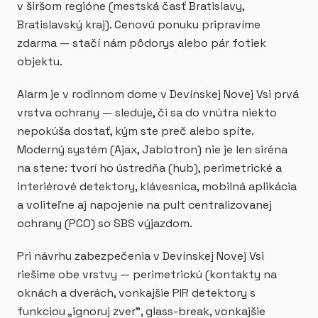
v širšom regióne (mestská časť Bratislavy,
Bratislavský kraj). Cenovú ponuku pripravíme
zdarma — stačí nám pôdorys alebo pár fotiek
objektu.
Alarm je v rodinnom dome v Devínskej Novej Vsi prvá
vrstva ochrany — sleduje, či sa do vnútra niekto
nepokúša dostať, kým ste preč alebo spíte.
Moderný systém (Ajax, Jablotron) nie je len siréna
na stene: tvorí ho ústredňa (hub), perimetrické a
interiérové detektory, klávesnica, mobilná aplikácia
a voliteľne aj napojenie na pult centralizovanej
ochrany (PCO) so SBS výjazdom.
Pri návrhu zabezpečenia v Devínskej Novej Vsi
riešime obe vrstvy — perimetrickú (kontakty na
oknách a dverách, vonkajšie PIR detektory s
funkciou „ignoruj zver", glass-break, vonkajšie