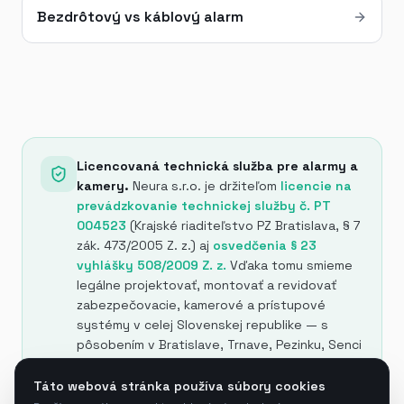
Bezdrôtový vs káblový alarm
Licencovaná technická služba pre alarmy a
kamery.
Neura s.r.o. je držiteľom
licencie na
prevádzkovanie technickej služby č. PT
004523
(Krajské riaditeľstvo PZ Bratislava, § 7
zák. 473/2005 Z. z.) aj
osvedčenia § 23
vyhlášky 508/2009 Z. z.
Vďaka tomu smieme
legálne projektovať, montovať a revidovať
zabezpečovacie, kamerové a prístupové
systémy v celej Slovenskej republike — s
pôsobením v Bratislave, Trnave, Pezinku, Senci
a v okolí.
Všetky naše certifikáty →
Táto webová stránka používa súbory cookies