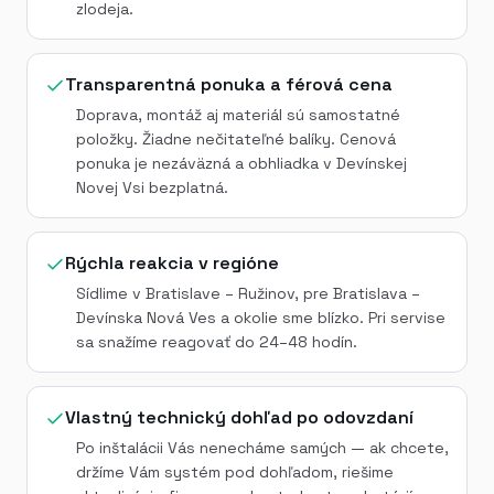
zlodeja.
Transparentná ponuka a férová cena
Doprava, montáž aj materiál sú samostatné
položky. Žiadne nečitateľné balíky. Cenová
ponuka je nezáväzná a obhliadka v Devínskej
Novej Vsi bezplatná.
Rýchla reakcia v regióne
Sídlime v Bratislave – Ružinov, pre Bratislava –
Devínska Nová Ves a okolie sme blízko. Pri servise
sa snažíme reagovať do 24–48 hodín.
Vlastný technický dohľad po odovzdaní
Po inštalácii Vás nenecháme samých — ak chcete,
držíme Vám systém pod dohľadom, riešime