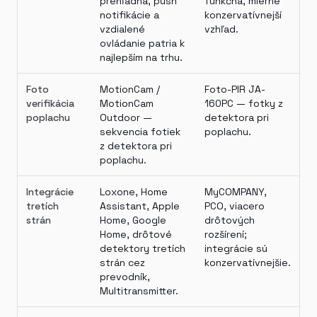
prehľadná, push
funkčná, mierne
notifikácie a
konzervatívnejší
vzdialené
vzhľad.
ovládanie patria k
najlepším na trhu.
Foto
MotionCam /
Foto-PIR JA-
verifikácia
MotionCam
160PC — fotky z
poplachu
Outdoor —
detektora pri
sekvencia fotiek
poplachu.
z detektora pri
poplachu.
Integrácie
Loxone, Home
MyCOMPANY,
tretích
Assistant, Apple
PCO, viacero
strán
Home, Google
drôtových
Home, drôtové
rozšírení;
detektory tretích
integrácie sú
strán cez
konzervatívnejšie.
prevodník,
Multitransmitter.