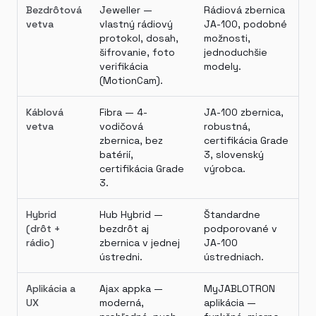
Bezdrôtová
Jeweller —
Rádiová zbernica
vetva
vlastný rádiový
JA-100, podobné
protokol, dosah,
možnosti,
šifrovanie, foto
jednoduchšie
verifikácia
modely.
(MotionCam).
Káblová
Fibra — 4-
JA-100 zbernica,
vetva
vodičová
robustná,
zbernica, bez
certifikácia Grade
batérií,
3, slovenský
certifikácia Grade
výrobca.
3.
Hybrid
Hub Hybrid —
Štandardne
(drôt +
bezdrôt aj
podporované v
rádio)
zbernica v jednej
JA-100
ústredni.
ústredniach.
Aplikácia a
Ajax appka —
MyJABLOTRON
UX
moderná,
aplikácia —