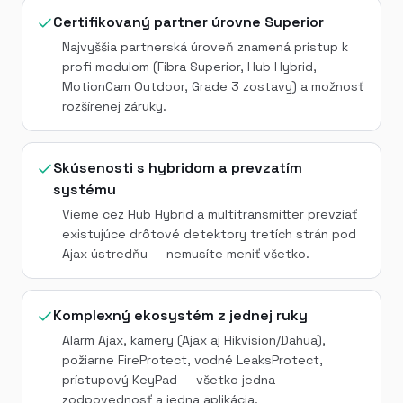
Certifikovaný partner úrovne Superior
Najvyššia partnerská úroveň znamená prístup k
profi modulom (Fibra Superior, Hub Hybrid,
MotionCam Outdoor, Grade 3 zostavy) a možnosť
rozšírenej záruky.
Skúsenosti s hybridom a prevzatím
systému
Vieme cez Hub Hybrid a multitransmitter prevziať
existujúce drôtové detektory tretích strán pod
Ajax ústredňu — nemusíte meniť všetko.
Komplexný ekosystém z jednej ruky
Alarm Ajax, kamery (Ajax aj Hikvision/Dahua),
požiarne FireProtect, vodné LeaksProtect,
prístupový KeyPad — všetko jedna
zodpovednosť a jedna aplikácia.