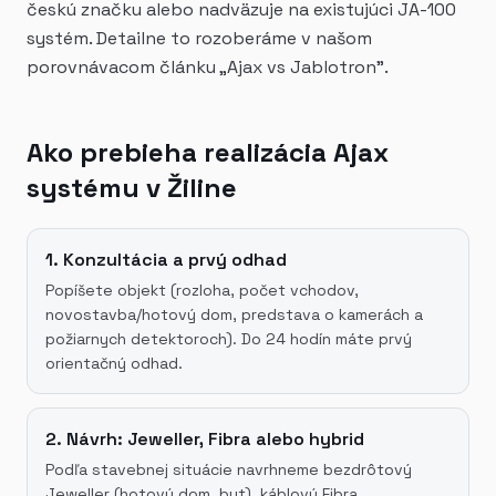
českú značku alebo nadväzuje na existujúci JA-100
systém. Detailne to rozoberáme v našom
porovnávacom článku „Ajax vs Jablotron".
Ako prebieha realizácia Ajax
systému v Žiline
1. Konzultácia a prvý odhad
Popíšete objekt (rozloha, počet vchodov,
novostavba/hotový dom, predstava o kamerách a
požiarnych detektoroch). Do 24 hodín máte prvý
orientačný odhad.
2. Návrh: Jeweller, Fibra alebo hybrid
Podľa stavebnej situácie navrhneme bezdrôtový
Jeweller (hotový dom, byt), káblový Fibra