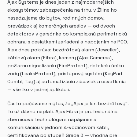
Ajax Systems je dnes jeden z najmodernejších
ekosystémov zabezpečenia na trhu. v Žiline ho
nasadzujeme do bytov, rodinných domov,
prevádzok aj komerčných areálov — od dvoch
detektorov v garsónke po komplexnú perimetrickú
ochranu s desiatkami zariadení a napojením na PCO.
Ajax dnes pokrýva: bezdrôtový alarm (Jeweller),
káblový alarm (Fibra), kamery (Ajax Cameras),
požiarnu signalizáciu (FireProtect), detekciu úniku
vody (LeaksProtect), prístupový systém (KeyPad
Combi, Tag) aj automatizáciu zásuviek a osvetlenia
— všetko v jednej aplikácii.
Často počúvame mýtus, že „Ajax je len bezdrôtový".
To už dávno neplatí. Ajax Fibra je profesionálna
zbernicová technológia s napájaním a
komunikáciou v jednom 4-vodičovom kábli,
certifikovaná po stupeň Grade 3 — vhodná pre