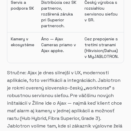
Servis a
Distribúcia cez SK
Český výrobca s
podpora SK
partnerov,
rozsiahlou
rozšírená záruka
servisnou sieťou
pri Superior
v SR.
partneroch.
Kamery v
Áno — Ajax
Cez prepojenie s
ekosystéme
Cameras priamo v
tretími stranami
Ajax appke.
(Hikvision/Dahua)
v MyJABLOTRON.
Stručne: Ajax je dnes silnejší v UX, modernosti
aplikácie, foto verifikácii a integráciách. Jablotron
je rokmi overený slovensko-český „workhorse" s
robustnou servisnou sieťou. Pre väčšinu nových
inštalácií v Žiline ide o Ajax — najmä keď klient chce
mať alarm aj kamery v jednej aplikácii a možnosť
rastu (Hub Hybrid, Fibra Superior, Grade 3).
Jablotron volíme tam, kde si zákazník výslovne želá