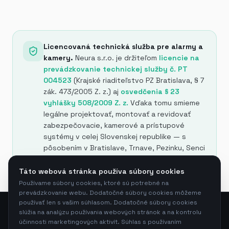
Licencovaná technická služba pre alarmy a
kamery.
Neura s.r.o. je držiteľom
licencie na
prevádzkovanie technickej služby č. PT
004523
(Krajské riaditeľstvo PZ Bratislava, § 7
zák. 473/2005 Z. z.) aj
osvedčenia § 23
vyhlášky 508/2009 Z. z.
Vďaka tomu smieme
legálne projektovať, montovať a revidovať
zabezpečovacie, kamerové a prístupové
systémy v celej Slovenskej republike — s
pôsobením v Bratislave, Trnave, Pezinku, Senci
a v okolí.
Všetky naše certifikáty →
Táto webová stránka používa súbory cookies
Používame súbory cookies, ktoré sú potrebné na
prevádzkovanie webu. Dodatočné súbory cookies môžeme
používať len s vašim súhlasom. Dodatočné súbory cookies
slúžia na analýzu používania webových stránok a na kontrolu
účinnosti marketingových aktivít. Súhlas s používaním
Neura s.r.o.
—
Bajkalská 14083/2C, 831 04 Bratislava,