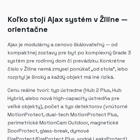
Koľko stojí Ajax systém v Žiline —
orientačne
Ajax je modulárny a cenovo škálovateľný — od
kompaktnej zostavy pre byt po komplexný Grade 3
systém pre rodinný dom či prevádzku. Konkrétne
číslo v Žiline nemá zmysel ponúkať „od stola", lebo
rozptyl je široký a každý objekt má iné riziká.
Cenu reálne tvorí: typ ústredne (Hub 2 Plus, Hub
Hybrid, alebo nová high-capacity ústredňa pre
veľké objekty), počet a typ detektorov (vnútorné
MotionProtect, dual-tech MotionProtect Plus,
perimetrické MotionCam Outdoor, magnetické
DoorProtect, glass-break, dymové
FireProtect/FireProtect Plus, vodné LeaksProtect),