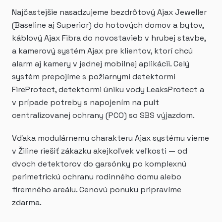
Najčastejšie nasadzujeme bezdrôtový Ajax Jeweller
(Baseline aj Superior) do hotových domov a bytov,
káblový Ajax Fibra do novostavieb v hrubej stavbe,
a kamerový systém Ajax pre klientov, ktorí chcú
alarm aj kamery v jednej mobilnej aplikácii. Celý
systém prepojíme s požiarnymi detektormi
FireProtect, detektormi úniku vody LeaksProtect a
v prípade potreby s napojením na pult
centralizovanej ochrany (PCO) so SBS výjazdom.
Vďaka modulárnemu charakteru Ajax systému vieme
v Žiline riešiť zákazku akejkoľvek veľkosti — od
dvoch detektorov do garsónky po komplexnú
perimetrickú ochranu rodinného domu alebo
firemného areálu. Cenovú ponuku pripravíme
zdarma.