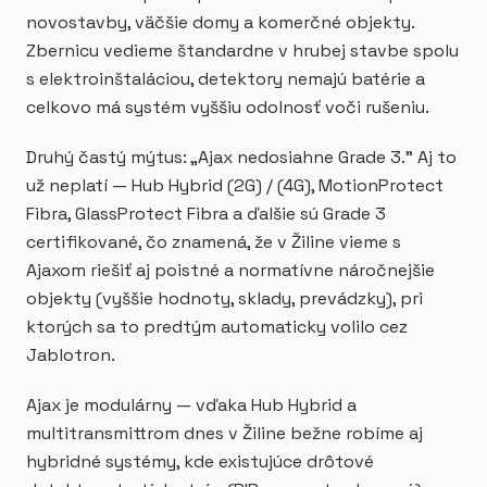
novostavby, väčšie domy a komerčné objekty.
Zbernicu vedieme štandardne v hrubej stavbe spolu
s elektroinštaláciou, detektory nemajú batérie a
celkovo má systém vyššiu odolnosť voči rušeniu.
Druhý častý mýtus: „Ajax nedosiahne Grade 3." Aj to
už neplatí — Hub Hybrid (2G) / (4G), MotionProtect
Fibra, GlassProtect Fibra a ďalšie sú Grade 3
certifikované, čo znamená, že v Žiline vieme s
Ajaxom riešiť aj poistné a normatívne náročnejšie
objekty (vyššie hodnoty, sklady, prevádzky), pri
ktorých sa to predtým automaticky volilo cez
Jablotron.
Ajax je modulárny — vďaka Hub Hybrid a
multitransmittrom dnes v Žiline bežne robíme aj
hybridné systémy, kde existujúce drôtové