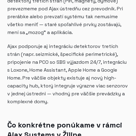
detektory tretích strán (PIR, magnety, dymové)
prevezmeme pod Ajax ústredňu cez prevodník. Pri
prerábke alebo prevzatí systému tak nemusíme
všetko meniť — staré spoľahlivé prvky zostávajú,
mení sa „mozog" a aplikácia.
Ajax podporuje aj integráciu detektorov tretích
strán (napr. seizmické, špecifické perimetrické),
pripojenie na PCO so SBS výjazdom 24/7, integráciu
s Loxone, Home Assistant, Apple Home a Google
Home. Pre väčšie objekty existuje aj nový high-
capacity hub, ktorý integruje výrazne viac senzorov
v jednej ústredni — vhodný pre väčšie prevádzky a
komplexné domy.
Čo konkrétne ponúkame v rámci
Ajax Systems v Žiline