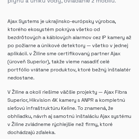
plynu a úniku vody, ovládanie z mobilu.
Ajax Systems je ukrajinsko-európsky výrobca,
ktorého ekosystém pokrýva všetko od
bezdrôtových a káblových alarmov cez IP kamery až
po požiarne a únikové detektory — všetko v jednej
aplikácii. v Žiline sme certifikovaný partner Ajax
(úroveň Superior), takže vieme nasadiť celé
portfólio vrátane produktov, ktoré bežný inštalatér
nedostane.
V Žiline a okolí riešime väčšie projekty — Ajax Fibra
Superior, Hikvision 4K kamery s ANPR a kompletnú
sieťovú infraštruktúru Keline. To znamená, že
obhliadku, návrh aj samotnú inštaláciu Ajax systému
v Žiline zvládneme rýchlejšie než firmy, ktoré
dochádzajú zďaleka.