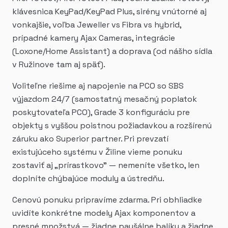
klávesnica KeyPad/KeyPad Plus, sirény vnútorné aj
vonkajšie, voľba Jeweller vs Fibra vs hybrid,
prípadné kamery Ajax Cameras, integrácie
(Loxone/Home Assistant) a doprava (od nášho sídla
v Ružinove tam aj späť).
Voliteľne riešime aj napojenie na PCO so SBS
výjazdom 24/7 (samostatný mesačný poplatok
poskytovateľa PCO), Grade 3 konfiguráciu pre
objekty s vyššou poistnou požiadavkou a rozšírenú
záruku ako Superior partner. Pri prevzatí
existujúceho systému v Žiline vieme ponuku
zostaviť aj „prírastkovo" — nemeníte všetko, len
doplníte chýbajúce moduly a ústredňu.
Cenovú ponuku pripravíme zdarma. Pri obhliadke
uvidíte konkrétne modely Ajax komponentov a
presné množstvá — žiadne paušálne balíky a žiadne