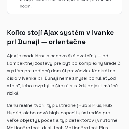
hodín.
Koľko stojí Ajax systém v Ivanke
pri Dunaji — orientačne
Ajax je modulárny a cenovo škálovateľný — od
kompaktnej zostavy pre byt po komplexný Grade 3
systém pre rodinný dom či prevádzku. Konkrétne
číslo v Ivanke pri Dunaji nemá zmysel ponúkať „od
stola", lebo rozptyl je široký a každý objekt má iné
riziká.
Cenu reálne tvorí: typ ústredne (Hub 2 Plus, Hub
Hybrid, alebo nová high-capacity ústredňa pre
veľké objekty), počet a typ detektorov (vnútorné
MotionProtect, dual-tech MotionProtect Plus,