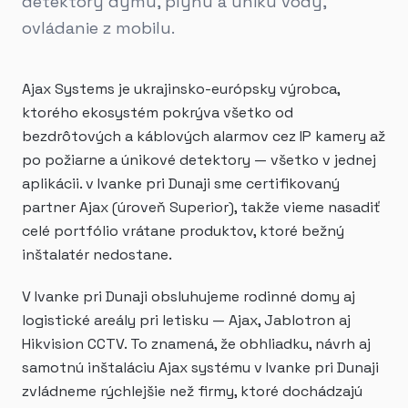
detektory dymu, plynu a úniku vody,
ovládanie z mobilu.
Ajax Systems je ukrajinsko-európsky výrobca,
ktorého ekosystém pokrýva všetko od
bezdrôtových a káblových alarmov cez IP kamery až
po požiarne a únikové detektory — všetko v jednej
aplikácii. v Ivanke pri Dunaji sme certifikovaný
partner Ajax (úroveň Superior), takže vieme nasadiť
celé portfólio vrátane produktov, ktoré bežný
inštalatér nedostane.
V Ivanke pri Dunaji obsluhujeme rodinné domy aj
logistické areály pri letisku — Ajax, Jablotron aj
Hikvision CCTV. To znamená, že obhliadku, návrh aj
samotnú inštaláciu Ajax systému v Ivanke pri Dunaji
zvládneme rýchlejšie než firmy, ktoré dochádzajú