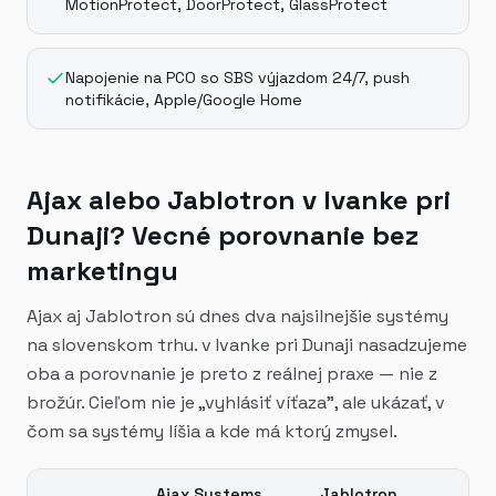
MotionProtect, DoorProtect, GlassProtect
Napojenie na PCO so SBS výjazdom 24/7, push
notifikácie, Apple/Google Home
Ajax alebo Jablotron v Ivanke pri
Dunaji? Vecné porovnanie bez
marketingu
Ajax aj Jablotron sú dnes dva najsilnejšie systémy
na slovenskom trhu. v Ivanke pri Dunaji nasadzujeme
oba a porovnanie je preto z reálnej praxe — nie z
brožúr. Cieľom nie je „vyhlásiť víťaza", ale ukázať, v
čom sa systémy líšia a kde má ktorý zmysel.
Ajax Systems
Jablotron