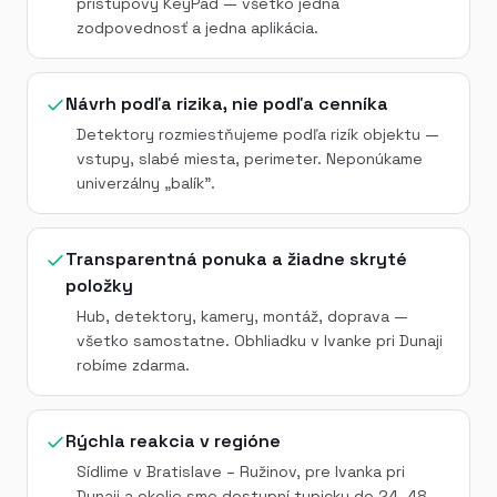
prístupový KeyPad — všetko jedna
zodpovednosť a jedna aplikácia.
Návrh podľa rizika, nie podľa cenníka
Detektory rozmiestňujeme podľa rizík objektu —
vstupy, slabé miesta, perimeter. Neponúkame
univerzálny „balík".
Transparentná ponuka a žiadne skryté
položky
Hub, detektory, kamery, montáž, doprava —
všetko samostatne. Obhliadku v Ivanke pri Dunaji
robíme zdarma.
Rýchla reakcia v regióne
Sídlime v Bratislave – Ružinov, pre Ivanka pri
Dunaji a okolie sme dostupní typicky do 24–48