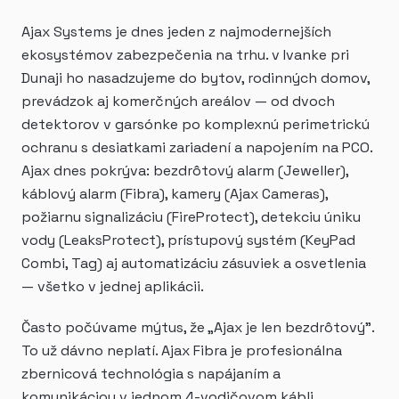
Ajax Systems je dnes jeden z najmodernejších
ekosystémov zabezpečenia na trhu. v Ivanke pri
Dunaji ho nasadzujeme do bytov, rodinných domov,
prevádzok aj komerčných areálov — od dvoch
detektorov v garsónke po komplexnú perimetrickú
ochranu s desiatkami zariadení a napojením na PCO.
Ajax dnes pokrýva: bezdrôtový alarm (Jeweller),
káblový alarm (Fibra), kamery (Ajax Cameras),
požiarnu signalizáciu (FireProtect), detekciu úniku
vody (LeaksProtect), prístupový systém (KeyPad
Combi, Tag) aj automatizáciu zásuviek a osvetlenia
— všetko v jednej aplikácii.
Často počúvame mýtus, že „Ajax je len bezdrôtový".
To už dávno neplatí. Ajax Fibra je profesionálna
zbernicová technológia s napájaním a
komunikáciou v jednom 4-vodičovom kábli,