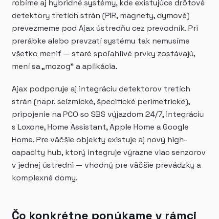
robíme aj hybridné systémy, kde existujúce drôtové
detektory tretích strán (PIR, magnety, dymové)
prevezmeme pod Ajax ústredňu cez prevodník. Pri
prerábke alebo prevzatí systému tak nemusíme
všetko meniť — staré spoľahlivé prvky zostávajú,
mení sa „mozog" a aplikácia.
Ajax podporuje aj integráciu detektorov tretích
strán (napr. seizmické, špecifické perimetrické),
pripojenie na PCO so SBS výjazdom 24/7, integráciu
s Loxone, Home Assistant, Apple Home a Google
Home. Pre väčšie objekty existuje aj nový high-
capacity hub, ktorý integruje výrazne viac senzorov
v jednej ústredni — vhodný pre väčšie prevádzky a
komplexné domy.
Čo konkrétne ponúkame v rámci