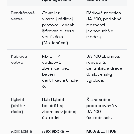
Bezdrôtová
Jeweller —
Rádiová zbernica
vetva
vlastný rádiový
JA-100, podobné
protokol, dosah,
možnosti,
šifrovanie, foto
jednoduchšie
verifikácia
modely.
(MotionCam).
Káblová
Fibra — 4-
JA-100 zbernica,
vetva
vodičová
robustná,
zbernica, bez
certifikácia Grade
batérií,
3, slovenský
certifikácia Grade
výrobca.
3.
Hybrid
Hub Hybrid —
Štandardne
(drôt +
bezdrôt aj
podporované v
rádio)
zbernica v jednej
JA-100
ústredni.
ústredniach.
Aplikácia a
Ajax appka —
MyJABLOTRON