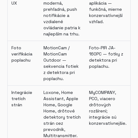
UX
moderná,
aplikácia —
prehľadná, push
funkčná, mierne
notifikácie a
konzervatívnejší
vzdialené
vzhľad.
ovládanie patria k
najlepším na trhu.
Foto
MotionCam /
Foto-PIR JA-
verifikácia
MotionCam
160PC — fotky z
poplachu
Outdoor —
detektora pri
sekvencia fotiek
poplachu.
z detektora pri
poplachu.
Integrácie
Loxone, Home
MyCOMPANY,
tretích
Assistant, Apple
PCO, viacero
strán
Home, Google
drôtových
Home, drôtové
rozšírení;
detektory tretích
integrácie sú
strán cez
konzervatívnejšie.
prevodník,
Multitransmitter.