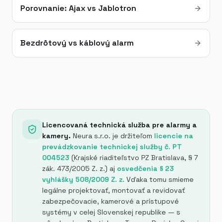
Porovnanie: Ajax vs Jablotron
Bezdrôtový vs káblový alarm
Licencovaná technická služba pre alarmy a
kamery.
Neura s.r.o. je držiteľom
licencie na
prevádzkovanie technickej služby č. PT
004523
(Krajské riaditeľstvo PZ Bratislava, § 7
zák. 473/2005 Z. z.) aj
osvedčenia § 23
vyhlášky 508/2009 Z. z.
Vďaka tomu smieme
legálne projektovať, montovať a revidovať
zabezpečovacie, kamerové a prístupové
systémy v celej Slovenskej republike — s