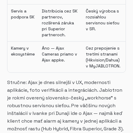
Servis a
Distribúcia cez SK
Český výrobca s
podpora SK
partnerov,
rozsiahlou
rozšírená záruka
servisnou sieťou
pri Superior
v SR.
partneroch.
Kamery v
Áno — Ajax
Cez prepojenie s
ekosystéme
Cameras priamo v
tretími stranami
Ajax appke.
(Hikvision/Dahua)
v MyJABLOTRON.
Stručne: Ajax je dnes silnejší v UX, modernosti
aplikácie, foto verifikácii a integráciách. Jablotron
je rokmi overený slovensko-český „workhorse" s
robustnou servisnou sieťou. Pre väčšinu nových
inštalácií v Ivanke pri Dunaji ide o Ajax — najmä keď
klient chce mať alarm aj kamery v jednej aplikácii a
možnosť rastu (Hub Hybrid, Fibra Superior, Grade 3).