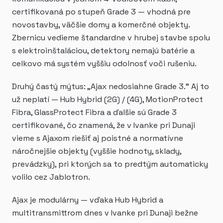
certifikovaná po stupeň Grade 3 — vhodná pre
novostavby, väčšie domy a komerčné objekty.
Zbernicu vedieme štandardne v hrubej stavbe spolu
s elektroinštaláciou, detektory nemajú batérie a
celkovo má systém vyššiu odolnosť voči rušeniu.
Druhý častý mýtus: „Ajax nedosiahne Grade 3." Aj to
už neplatí — Hub Hybrid (2G) / (4G), MotionProtect
Fibra, GlassProtect Fibra a ďalšie sú Grade 3
certifikované, čo znamená, že v Ivanke pri Dunaji
vieme s Ajaxom riešiť aj poistné a normatívne
náročnejšie objekty (vyššie hodnoty, sklady,
prevádzky), pri ktorých sa to predtým automaticky
volilo cez Jablotron.
Ajax je modulárny — vďaka Hub Hybrid a
multitransmittrom dnes v Ivanke pri Dunaji bežne