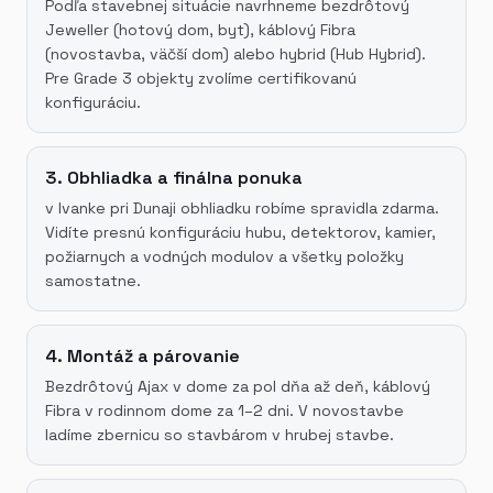
Podľa stavebnej situácie navrhneme bezdrôtový
Jeweller (hotový dom, byt), káblový Fibra
(novostavba, väčší dom) alebo hybrid (Hub Hybrid).
Pre Grade 3 objekty zvolíme certifikovanú
konfiguráciu.
3. Obhliadka a finálna ponuka
v Ivanke pri Dunaji obhliadku robíme spravidla zdarma.
Vidíte presnú konfiguráciu hubu, detektorov, kamier,
požiarnych a vodných modulov a všetky položky
samostatne.
4. Montáž a párovanie
Bezdrôtový Ajax v dome za pol dňa až deň, káblový
Fibra v rodinnom dome za 1–2 dni. V novostavbe
ladíme zbernicu so stavbárom v hrubej stavbe.