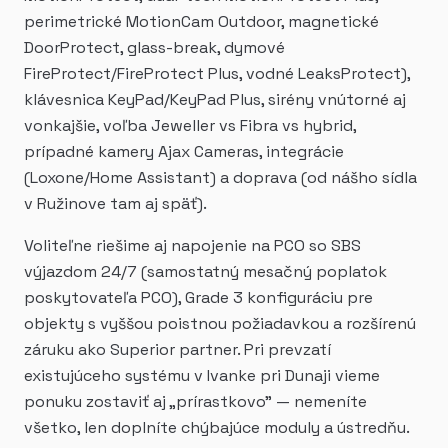
perimetrické MotionCam Outdoor, magnetické
DoorProtect, glass-break, dymové
FireProtect/FireProtect Plus, vodné LeaksProtect),
klávesnica KeyPad/KeyPad Plus, sirény vnútorné aj
vonkajšie, voľba Jeweller vs Fibra vs hybrid,
prípadné kamery Ajax Cameras, integrácie
(Loxone/Home Assistant) a doprava (od nášho sídla
v Ružinove tam aj späť).
Voliteľne riešime aj napojenie na PCO so SBS
výjazdom 24/7 (samostatný mesačný poplatok
poskytovateľa PCO), Grade 3 konfiguráciu pre
objekty s vyššou poistnou požiadavkou a rozšírenú
záruku ako Superior partner. Pri prevzatí
existujúceho systému v Ivanke pri Dunaji vieme
ponuku zostaviť aj „prírastkovo" — nemeníte
všetko, len doplníte chýbajúce moduly a ústredňu.