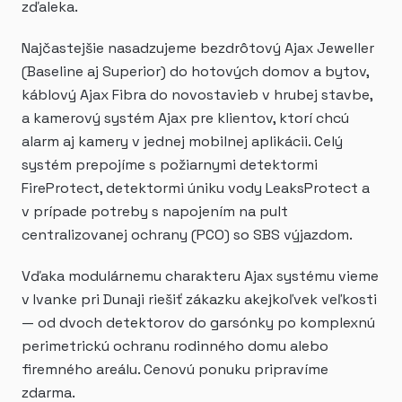
zďaleka.
Najčastejšie nasadzujeme bezdrôtový Ajax Jeweller
(Baseline aj Superior) do hotových domov a bytov,
káblový Ajax Fibra do novostavieb v hrubej stavbe,
a kamerový systém Ajax pre klientov, ktorí chcú
alarm aj kamery v jednej mobilnej aplikácii. Celý
systém prepojíme s požiarnymi detektormi
FireProtect, detektormi úniku vody LeaksProtect a
v prípade potreby s napojením na pult
centralizovanej ochrany (PCO) so SBS výjazdom.
Vďaka modulárnemu charakteru Ajax systému vieme
v Ivanke pri Dunaji riešiť zákazku akejkoľvek veľkosti
— od dvoch detektorov do garsónky po komplexnú
perimetrickú ochranu rodinného domu alebo
firemného areálu. Cenovú ponuku pripravíme
zdarma.