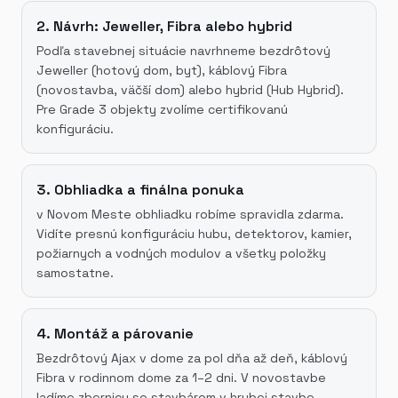
2. Návrh: Jeweller, Fibra alebo hybrid
Podľa stavebnej situácie navrhneme bezdrôtový
Jeweller (hotový dom, byt), káblový Fibra
(novostavba, väčší dom) alebo hybrid (Hub Hybrid).
Pre Grade 3 objekty zvolíme certifikovanú
konfiguráciu.
3. Obhliadka a finálna ponuka
v Novom Meste obhliadku robíme spravidla zdarma.
Vidíte presnú konfiguráciu hubu, detektorov, kamier,
požiarnych a vodných modulov a všetky položky
samostatne.
4. Montáž a párovanie
Bezdrôtový Ajax v dome za pol dňa až deň, káblový
Fibra v rodinnom dome za 1–2 dni. V novostavbe
ladíme zbernicu so stavbárom v hrubej stavbe.