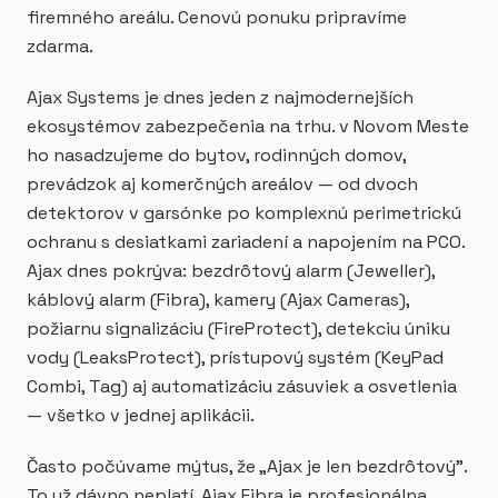
firemného areálu. Cenovú ponuku pripravíme
zdarma.
Ajax Systems je dnes jeden z najmodernejších
ekosystémov zabezpečenia na trhu. v Novom Meste
ho nasadzujeme do bytov, rodinných domov,
prevádzok aj komerčných areálov — od dvoch
detektorov v garsónke po komplexnú perimetrickú
ochranu s desiatkami zariadení a napojením na PCO.
Ajax dnes pokrýva: bezdrôtový alarm (Jeweller),
káblový alarm (Fibra), kamery (Ajax Cameras),
požiarnu signalizáciu (FireProtect), detekciu úniku
vody (LeaksProtect), prístupový systém (KeyPad
Combi, Tag) aj automatizáciu zásuviek a osvetlenia
— všetko v jednej aplikácii.
Často počúvame mýtus, že „Ajax je len bezdrôtový".
To už dávno neplatí. Ajax Fibra je profesionálna