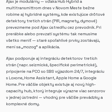
Ajax je modulárny — vďaka Hub Hybrid a
multitransmittrom dnes v Novom Meste bežne
robíme aj hybridné systémy, kde existujúce drôtové
detektory tretích strán (PIR, magnety, dymové)
prevezmeme pod Ajax ústredňu cez prevodník. Pri
prerábke alebo prevzatí systému tak nemusíme
všetko meniť — staré spoľahlivé prvky zostávajú,
mení sa „mozog" a aplikácia.
Ajax podporuje aj integráciu detektorov tretích
strán (napr. seizmické, špecifické perimetrické),
pripojenie na PCO so SBS výjazdom 24/7, integráciu
s Loxone, Home Assistant, Apple Home a Google
Home. Pre väčšie objekty existuje aj nový high-
capacity hub, ktorý integruje výrazne viac senzorov
v jednej ústredni — vhodný pre väčšie prevádzky a
komplexné domy.