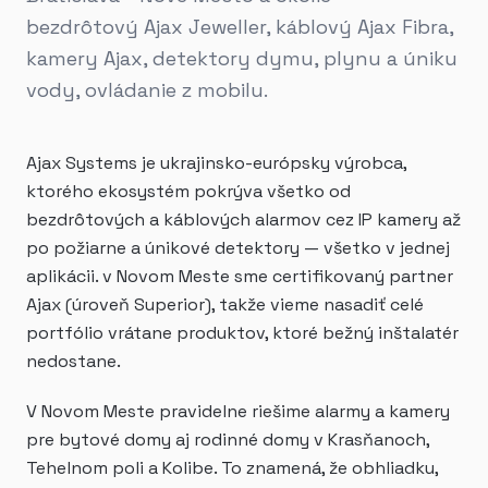
bezdrôtový Ajax Jeweller, káblový Ajax Fibra,
kamery Ajax, detektory dymu, plynu a úniku
vody, ovládanie z mobilu.
Ajax Systems je ukrajinsko-európsky výrobca,
ktorého ekosystém pokrýva všetko od
bezdrôtových a káblových alarmov cez IP kamery až
po požiarne a únikové detektory — všetko v jednej
aplikácii. v Novom Meste sme certifikovaný partner
Ajax (úroveň Superior), takže vieme nasadiť celé
portfólio vrátane produktov, ktoré bežný inštalatér
nedostane.
V Novom Meste pravidelne riešime alarmy a kamery
pre bytové domy aj rodinné domy v Krasňanoch,
Tehelnom poli a Kolibe. To znamená, že obhliadku,