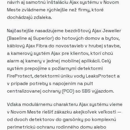
návrh aj samotnú inštaláciu Ajax systému v Novom
Meste zvládneme rýchlejšie než firmy, ktoré
dochádzajú zďaleka.
Najčastejšie nasadzujeme bezdrôtový Ajax Jeweller
(Baseline aj Superior) do hotových domov a bytov,
káblový Ajax Fibra do novostavieb v hrubej stavbe,
a kamerový systém Ajax pre klientov, ktorí chcú
alarm aj kamery v jednej mobilnej aplikácii. Celý
systém prepojíme s požiarnymi detektormi
FireProtect, detektormi úniku vody LeaksProtect a
v prípade potreby s napojením na pult
centralizovanej ochrany (PCO) so SBS výjazdom.
Vďaka modulárnemu charakteru Ajax systému vieme
v Novom Meste riešiť zákazku akejkoľvek veľkosti —
od dvoch detektorov do garsónky po komplexnú
perimetrickú ochranu rodinného domu alebo