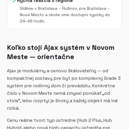
Rýchla reakcia v regióne
Sídlime v Bratislave – Ružinov, pre Bratislava –
Nové Mesto a okolie sme dostupní typicky do
24–48 hodín.
Koľko stojí Ajax systém v Novom
Meste — orientačne
Ajax je modulárny a cenovo škálovateľný — od
kompaktnej zostavy pre byt po komplexný Grade 3
systém pre rodinný dom či prevádzku. Konkrétne
číslo v Novom Meste nemá zmysel ponúkať „od
stola", lebo rozptyl je široký a každý objekt má iné
riziká.
Cenu reálne tvorí: typ ústredne (Hub 2 Plus, Hub
Hybrid, alebo nová high-capacity ústredňa pre