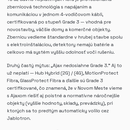
zbernicová technológia s napájaním a
komunikáciou v jednom 4-vodičovom kábli,
certifikovaná po stupeň Grade 3 — vhodná pre
novostavby, väčšie domy a komerčné objekty.
Zbernicu vedieme štandardne v hrubej stavbe spolu
s elektroinštaláciou, detektory nemajú batérie a
celkovo má systém vyššiu odolnosť voči rušeniu.
Druhý častý mýtus: „Ajax nedosiahne Grade 3." Aj to
už neplatí — Hub Hybrid (2G) / (4G), MotionProtect
Fibra, GlassProtect Fibra a ďalšie sú Grade 3
certifikované, čo znamená, že v Novom Meste vieme
s Ajaxom riešiť aj poistné a normatívne náročnejšie
objekty (vyššie hodnoty, sklady, prevádzky), pri
ktorých sa to predtým automaticky volilo cez
Jablotron.