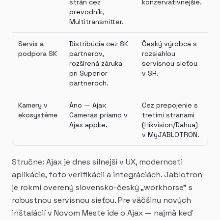
strán cez
konzervatívnejšie.
prevodník,
Multitransmitter.
Servis a
Distribúcia cez SK
Český výrobca s
podpora SK
partnerov,
rozsiahlou
rozšírená záruka
servisnou sieťou
pri Superior
v SR.
partneroch.
Kamery v
Áno — Ajax
Cez prepojenie s
ekosystéme
Cameras priamo v
tretími stranami
Ajax appke.
(Hikvision/Dahua)
v MyJABLOTRON.
Stručne: Ajax je dnes silnejší v UX, modernosti
aplikácie, foto verifikácii a integráciách. Jablotron
je rokmi overený slovensko-český „workhorse" s
robustnou servisnou sieťou. Pre väčšinu nových
inštalácií v Novom Meste ide o Ajax — najmä keď