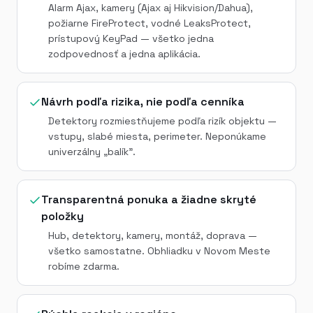
Alarm Ajax, kamery (Ajax aj Hikvision/Dahua),
požiarne FireProtect, vodné LeaksProtect,
prístupový KeyPad — všetko jedna
zodpovednosť a jedna aplikácia.
Návrh podľa rizika, nie podľa cenníka
Detektory rozmiestňujeme podľa rizík objektu —
vstupy, slabé miesta, perimeter. Neponúkame
univerzálny „balík".
Transparentná ponuka a žiadne skryté
položky
Hub, detektory, kamery, montáž, doprava —
všetko samostatne. Obhliadku v Novom Meste
robíme zdarma.