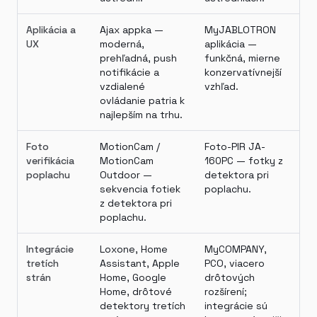
Aplikácia a
Ajax appka —
MyJABLOTRON
UX
moderná,
aplikácia —
prehľadná, push
funkčná, mierne
notifikácie a
konzervatívnejší
vzdialené
vzhľad.
ovládanie patria k
najlepším na trhu.
Foto
MotionCam /
Foto-PIR JA-
verifikácia
MotionCam
160PC — fotky z
poplachu
Outdoor —
detektora pri
sekvencia fotiek
poplachu.
z detektora pri
poplachu.
Integrácie
Loxone, Home
MyCOMPANY,
tretích
Assistant, Apple
PCO, viacero
strán
Home, Google
drôtových
Home, drôtové
rozšírení;
detektory tretích
integrácie sú