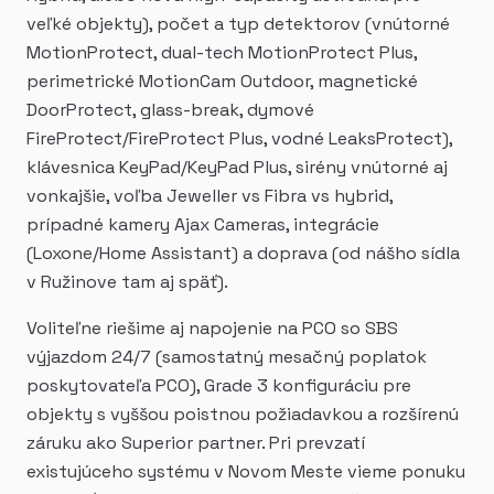
veľké objekty), počet a typ detektorov (vnútorné
MotionProtect, dual-tech MotionProtect Plus,
perimetrické MotionCam Outdoor, magnetické
DoorProtect, glass-break, dymové
FireProtect/FireProtect Plus, vodné LeaksProtect),
klávesnica KeyPad/KeyPad Plus, sirény vnútorné aj
vonkajšie, voľba Jeweller vs Fibra vs hybrid,
prípadné kamery Ajax Cameras, integrácie
(Loxone/Home Assistant) a doprava (od nášho sídla
v Ružinove tam aj späť).
Voliteľne riešime aj napojenie na PCO so SBS
výjazdom 24/7 (samostatný mesačný poplatok
poskytovateľa PCO), Grade 3 konfiguráciu pre
objekty s vyššou poistnou požiadavkou a rozšírenú
záruku ako Superior partner. Pri prevzatí
existujúceho systému v Novom Meste vieme ponuku