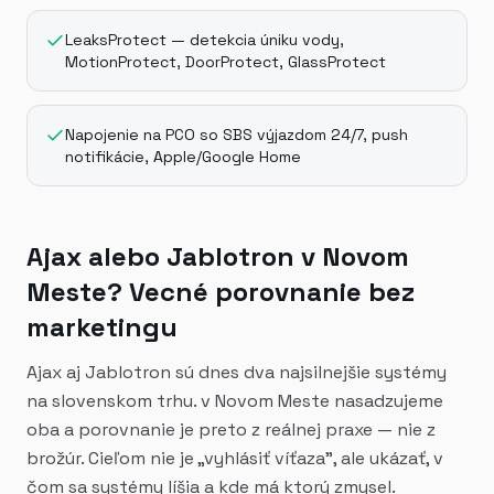
LeaksProtect — detekcia úniku vody,
MotionProtect, DoorProtect, GlassProtect
Napojenie na PCO so SBS výjazdom 24/7, push
notifikácie, Apple/Google Home
Ajax alebo Jablotron v Novom
Meste? Vecné porovnanie bez
marketingu
Ajax aj Jablotron sú dnes dva najsilnejšie systémy
na slovenskom trhu. v Novom Meste nasadzujeme
oba a porovnanie je preto z reálnej praxe — nie z
brožúr. Cieľom nie je „vyhlásiť víťaza", ale ukázať, v
čom sa systémy líšia a kde má ktorý zmysel.