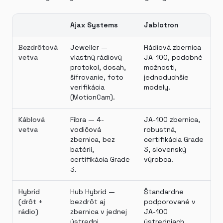
Ajax Systems
Jablotron
Bezdrôtová
Jeweller —
Rádiová zbernica
vetva
vlastný rádiový
JA-100, podobné
protokol, dosah,
možnosti,
šifrovanie, foto
jednoduchšie
verifikácia
modely.
(MotionCam).
Káblová
Fibra — 4-
JA-100 zbernica,
vetva
vodičová
robustná,
zbernica, bez
certifikácia Grade
batérií,
3, slovenský
certifikácia Grade
výrobca.
3.
Hybrid
Hub Hybrid —
Štandardne
(drôt +
bezdrôt aj
podporované v
rádio)
zbernica v jednej
JA-100
ústredni.
ústredniach.