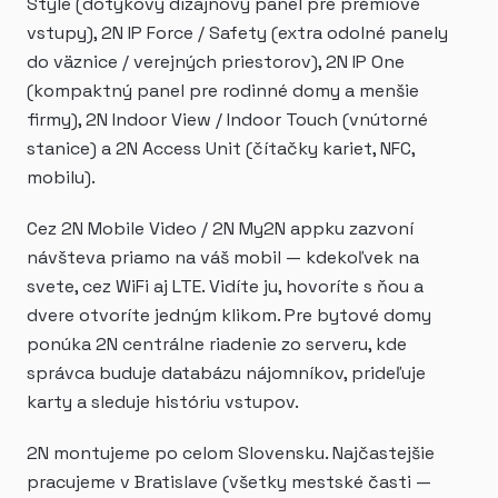
Style (dotykový dizajnový panel pre prémiové
vstupy), 2N IP Force / Safety (extra odolné panely
do väznice / verejných priestorov), 2N IP One
(kompaktný panel pre rodinné domy a menšie
firmy), 2N Indoor View / Indoor Touch (vnútorné
stanice) a 2N Access Unit (čítačky kariet, NFC,
mobilu).
Cez 2N Mobile Video / 2N My2N appku zazvoní
návšteva priamo na váš mobil — kdekoľvek na
svete, cez WiFi aj LTE. Vidíte ju, hovoríte s ňou a
dvere otvoríte jedným klikom. Pre bytové domy
ponúka 2N centrálne riadenie zo serveru, kde
správca buduje databázu nájomníkov, prideľuje
karty a sleduje históriu vstupov.
2N montujeme po celom Slovensku. Najčastejšie
pracujeme v Bratislave (všetky mestské časti —