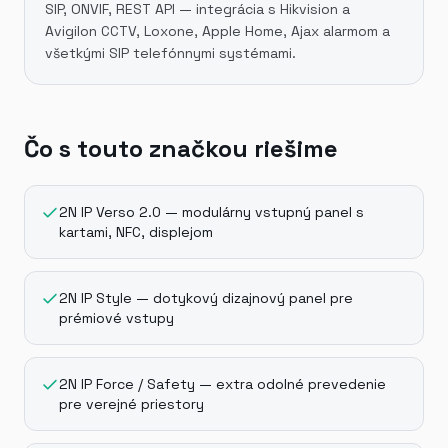
SIP, ONVIF, REST API — integrácia s Hikvision a
Avigilon CCTV, Loxone, Apple Home, Ajax alarmom a
všetkými SIP telefónnymi systémami.
Čo s touto značkou riešime
2N IP Verso 2.0 — modulárny vstupný panel s
kartami, NFC, displejom
2N IP Style — dotykový dizajnový panel pre
prémiové vstupy
2N IP Force / Safety — extra odolné prevedenie
pre verejné priestory