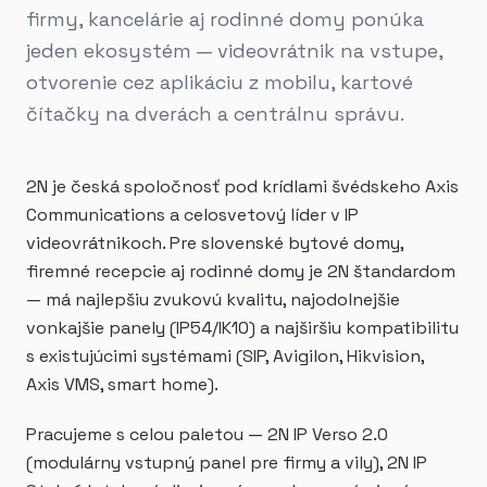
firmy, kancelárie aj rodinné domy ponúka
jeden ekosystém — videovrátnik na vstupe,
otvorenie cez aplikáciu z mobilu, kartové
čítačky na dverách a centrálnu správu.
2N je česká spoločnosť pod krídlami švédskeho Axis
Communications a celosvetový líder v IP
videovrátnikoch. Pre slovenské bytové domy,
firemné recepcie aj rodinné domy je 2N štandardom
— má najlepšiu zvukovú kvalitu, najodolnejšie
vonkajšie panely (IP54/IK10) a najširšiu kompatibilitu
s existujúcimi systémami (SIP, Avigilon, Hikvision,
Axis VMS, smart home).
Pracujeme s celou paletou — 2N IP Verso 2.0
(modulárny vstupný panel pre firmy a vily), 2N IP