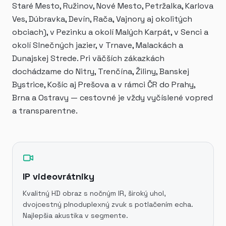
Staré Mesto, Ružinov, Nové Mesto, Petržalka, Karlova
Ves, Dúbravka, Devín, Rača, Vajnory aj okolitých
obciach), v Pezinku a okolí Malých Karpát, v Senci a
okolí Slnečných jazier, v Trnave, Malackách a
Dunajskej Strede. Pri väčších zákazkách
dochádzame do Nitry, Trenčína, Žiliny, Banskej
Bystrice, Košíc aj Prešova a v rámci ČR do Prahy,
Brna a Ostravy — cestovné je vždy vyčíslené vopred
a transparentne.
IP videovrátniky
Kvalitný HD obraz s nočným IR, široký uhol,
dvojcestný plnoduplexný zvuk s potlačením echa.
Najlepšia akustika v segmente.